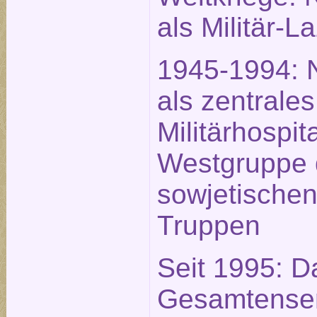
als Militär-L
1945-1994: 
als zentrales
Militärhospit
Westgruppe 
sowjetische
Truppen
Seit 1995: D
Gesamtense