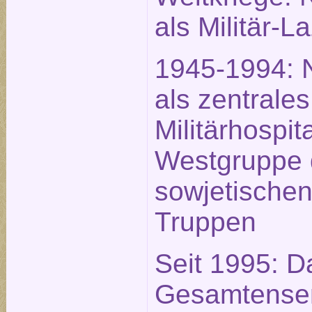
als Militär-L
1945-1994: 
als zentrales
Militärhospit
Westgruppe 
sowjetische
Truppen
Seit 1995: D
Gesamtense