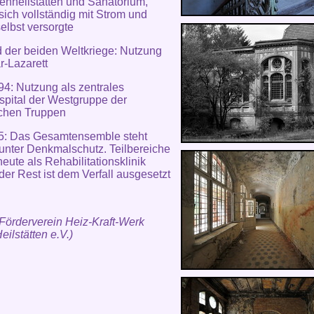
enheilstätten und Sanatorium,
sich vollständig mit Strom und
lbst versorgte
der beiden Weltkriege: Nutzung
är-Lazarett
4: Nutzung als zentrales
ospital der Westgruppe der
schen Truppen
95: Das Gesamtensemble steht
unter Denkmalschutz. Teilbereiche
eute als Rehabilitationsklinik
 der Rest ist dem Verfall ausgesetzt
 Förderverein Heiz-Kraft-Werk
eilstätten e.V.)