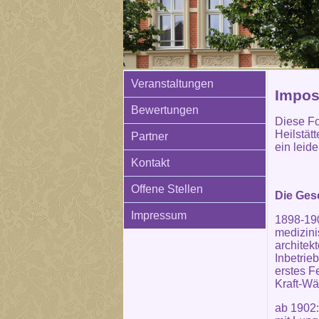
Veranstaltungen
Imposa
Bewertungen
Diese Fo
Heilstät
Partner
ein leid
Kontakt
Offene Stellen
Die Gesc
Impressum
1898-190
medizini
architek
Inbetrie
erstes F
Kraft-W
ab 1902