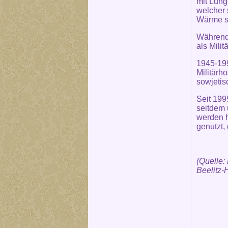
mit Lung
welcher 
Wärme se
Während 
als Milit
1945-199
Militärh
sowjeti
Seit 19
seitdem 
werden h
genutzt,
(Quelle:
Beelitz-H