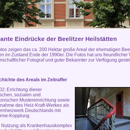
nte Eindrücke der Beelitzer Heilstätten
tos zeigen das ca. 200 Hektar große Areal der ehemaligen Beel
ten im Zustand Ende der 1990er. Die Fotos hat uns freundlicher
enschaftlicher Fotograf und guter Bekannter zur Verfügung gestel
hichte des Areals im Zeitraffer
2: Errichtung dieser
schen, sozialen und
tonischen Mustereinrichtung sowie
bnahme des Heiz-Kraft-Werkes als
ernheizwerk Deutschlands mit
ärme-Kopplung
: Nutzung als Krankenhauskomplex