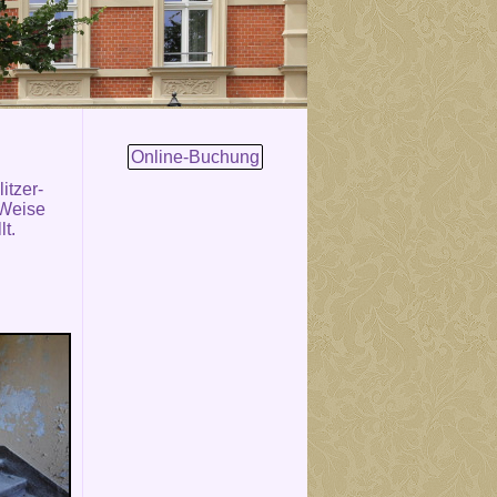
Online-Buchung
itzer-
 Weise
lt.