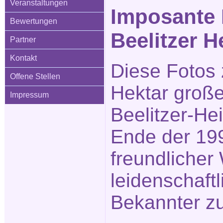
Veranstaltungen
Imposante 
Bewertungen
Beelitzer H
Partner
Kontakt
Diese Fotos 
Offene Stellen
Hektar große
Impressum
Beelitzer-He
Ende der 199
freundlicher
leidenschaftl
Bekannter zu