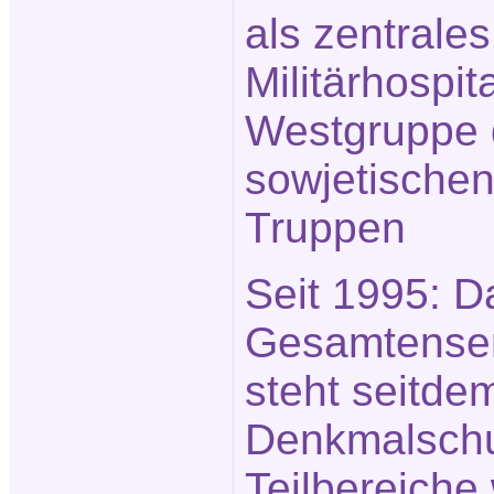
als zentrales
Militärhospit
Westgruppe 
sowjetische
Truppen
Seit 1995: D
Gesamtense
steht seitde
Denkmalschu
Teilbereiche