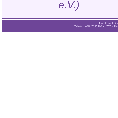
e.V.)
Hotel Stadt Bee
Telefon: +49 (0)33204 - 4770 · Fax