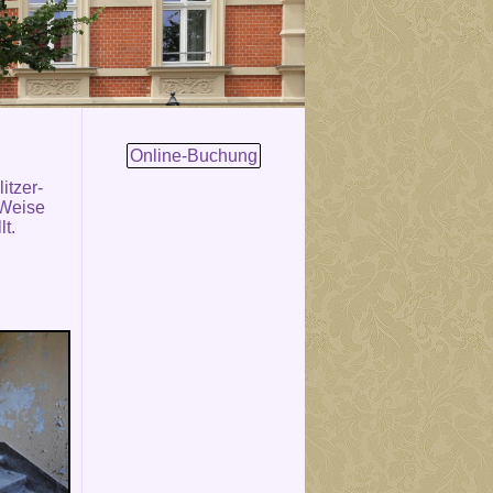
Online-Buchung
itzer-
 Weise
lt.