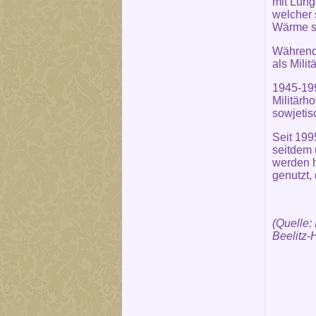
mit Lung
welcher 
Wärme se
Während 
als Milit
1945-199
Militärh
sowjeti
Seit 19
seitdem 
werden h
genutzt,
(Quelle:
Beelitz-H