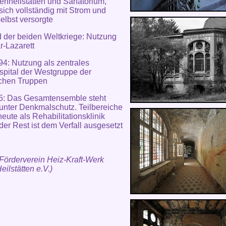
enheilstätten und Sanatorium,
sich vollständig mit Strom und
lbst versorgte
der beiden Weltkriege: Nutzung
är-Lazarett
4: Nutzung als zentrales
ospital der Westgruppe der
schen Truppen
95: Das Gesamtensemble steht
unter Denkmalschutz. Teilbereiche
eute als Rehabilitationsklinik
 der Rest ist dem Verfall ausgesetzt
 Förderverein Heiz-Kraft-Werk
eilstätten e.V.)