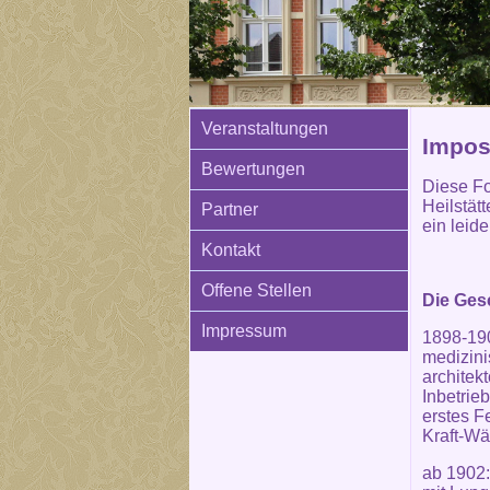
Veranstaltungen
Imposa
Bewertungen
Diese Fo
Heilstät
Partner
ein leid
Kontakt
Offene Stellen
Die Gesc
Impressum
1898-190
medizini
architek
Inbetrie
erstes F
Kraft-W
ab 1902