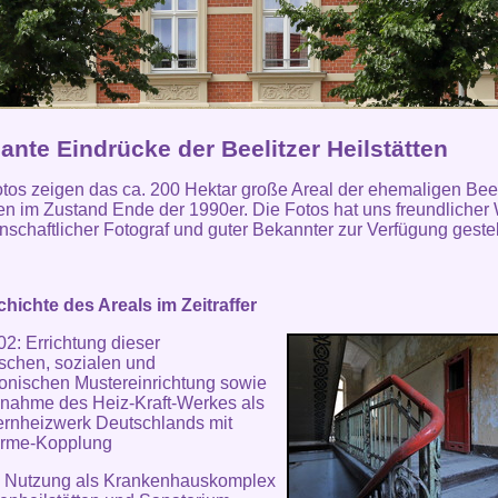
nte Eindrücke der Beelitzer Heilstätten
tos zeigen das ca. 200 Hektar große Areal der ehemaligen Beel
ten im Zustand Ende der 1990er. Die Fotos hat uns freundlicher
enschaftlicher Fotograf und guter Bekannter zur Verfügung gestel
hichte des Areals im Zeitraffer
2: Errichtung dieser
schen, sozialen und
tonischen Mustereinrichtung sowie
bnahme des Heiz-Kraft-Werkes als
ernheizwerk Deutschlands mit
ärme-Kopplung
: Nutzung als Krankenhauskomplex