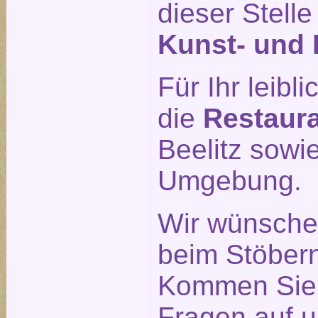
dieser Stell
Kunst- und 
Für Ihr leib
die
Restaur
Beelitz sowi
Umgebung.
Wir wünsche
beim Stöber
Kommen Sie g
Fragen auf u