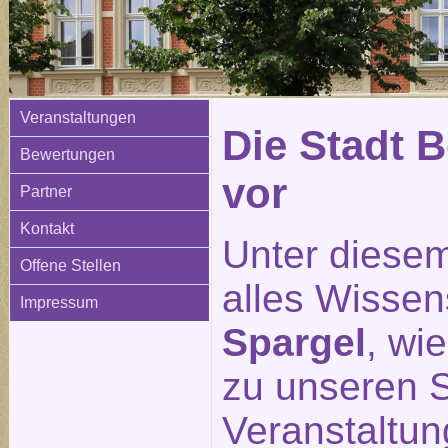
Veranstaltungen
Die Stadt Be
Bewertungen
vor
Partner
Kontakt
Unter diesem
Offene Stellen
alles Wisse
Impressum
Spargel
, wi
zu unseren S
Veranstaltu