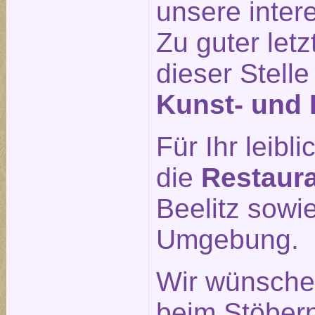
unsere inte
Zu guter letz
dieser Stell
Kunst- und 
Für Ihr leib
die
Restaur
Beelitz sowi
Umgebung.
Wir wünsche
beim Stöber