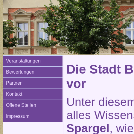
Veranstaltungen
Die Stadt Be
Bewertungen
vor
Partner
Kontakt
Unter diesem
Offene Stellen
alles Wisse
Impressum
Spargel
, wi