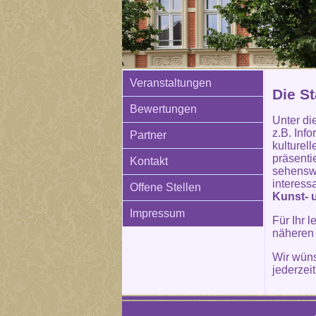
Veranstaltungen
Die St
Bewertungen
Unter di
z.B. Inf
Partner
kulturel
präsenti
Kontakt
sehenswe
interess
Offene Stellen
Kunst- 
Impressum
Für Ihr 
näheren
Wir wün
jederzei