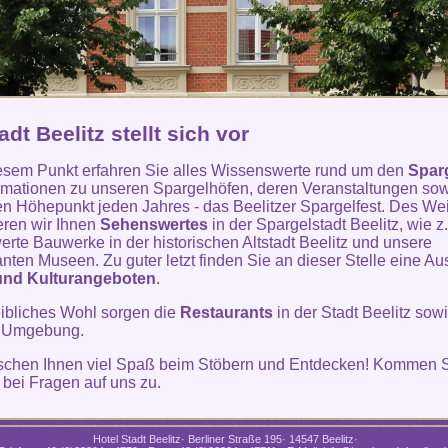
adt Beelitz stellt sich vor
esem Punkt erfahren Sie alles Wissenswerte rund um den
Spar
ormationen zu unseren Spargelhöfen, deren Veranstaltungen so
len Höhepunkt jeden Jahres - das Beelitzer Spargelfest. Des We
eren wir Ihnen
Sehenswertes
in der Spargelstadt Beelitz, wie z
rte Bauwerke in der historischen Altstadt Beelitz und unsere
anten Museen. Zu guter letzt finden Sie an dieser Stelle eine A
und Kulturangeboten
.
leibliches Wohl sorgen die
Restaurants
in der Stadt Beelitz sowi
 Umgebung.
schen Ihnen viel Spaß beim Stöbern und Entdecken! Kommen S
t bei Fragen auf uns zu.
Hotel Stadt Beelitz· Berliner Straße 195· 14547 Beelitz·