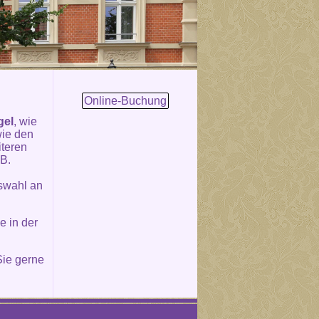
Online-Buchung
gel
, wie
wie den
iteren
.B.
uswahl an
e in der
ie gerne