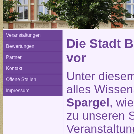
Veranstaltungen
Die Stadt Be
Bewertungen
vor
Partner
Kontakt
Unter diesem
Offene Stellen
alles Wisse
Impressum
Spargel
, wi
zu unseren S
Veranstaltu