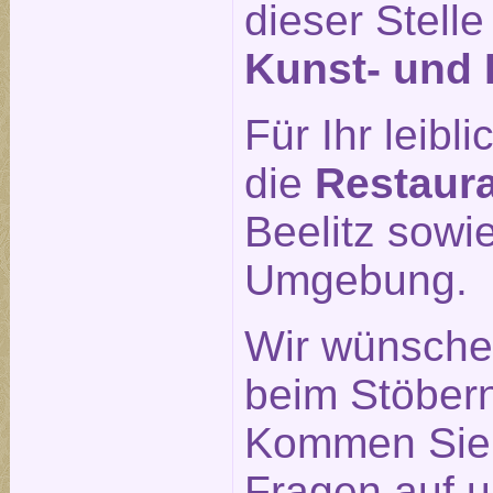
dieser Stell
Kunst- und 
Für Ihr leib
die
Restaur
Beelitz sowi
Umgebung.
Wir wünsche
beim Stöber
Kommen Sie g
Fragen auf u