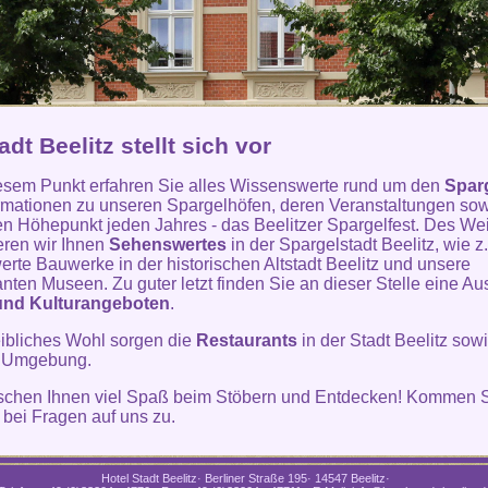
adt Beelitz stellt sich vor
esem Punkt erfahren Sie alles Wissenswerte rund um den
Spar
ormationen zu unseren Spargelhöfen, deren Veranstaltungen so
len Höhepunkt jeden Jahres - das Beelitzer Spargelfest. Des We
eren wir Ihnen
Sehenswertes
in der Spargelstadt Beelitz, wie z
rte Bauwerke in der historischen Altstadt Beelitz und unsere
anten Museen. Zu guter letzt finden Sie an dieser Stelle eine A
und Kulturangeboten
.
leibliches Wohl sorgen die
Restaurants
in der Stadt Beelitz sowi
 Umgebung.
schen Ihnen viel Spaß beim Stöbern und Entdecken! Kommen S
t bei Fragen auf uns zu.
Hotel Stadt Beelitz· Berliner Straße 195· 14547 Beelitz·