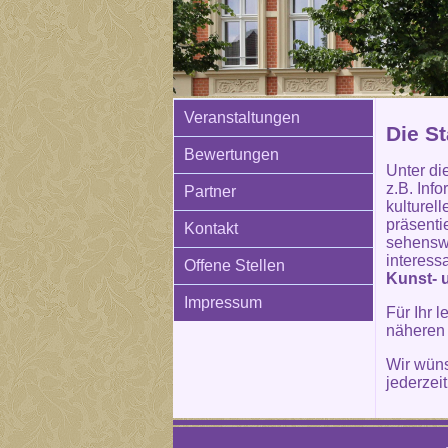
Veranstaltungen
Die St
Bewertungen
Unter di
z.B. Inf
Partner
kulturel
präsenti
Kontakt
sehenswe
interess
Offene Stellen
Kunst- 
Impressum
Für Ihr 
näheren
Wir wün
jederzei