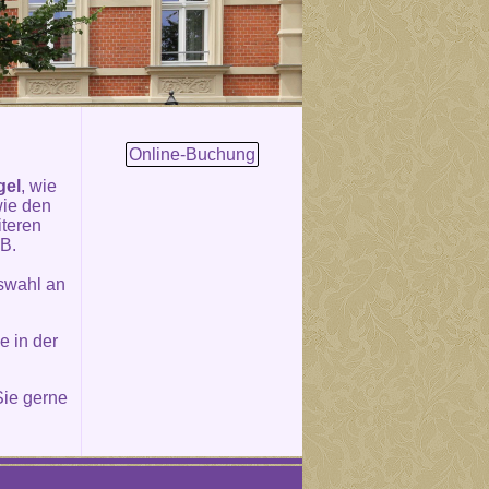
Online-Buchung
gel
, wie
wie den
iteren
.B.
uswahl an
e in der
ie gerne