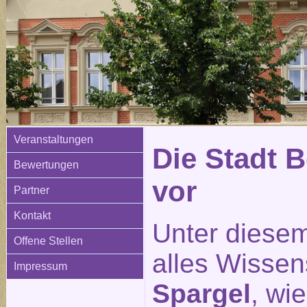
Veranstaltungen
Die Stadt Be
Bewertungen
vor
Partner
Kontakt
Unter diesem
Offene Stellen
alles Wisse
Impressum
Spargel
, wi