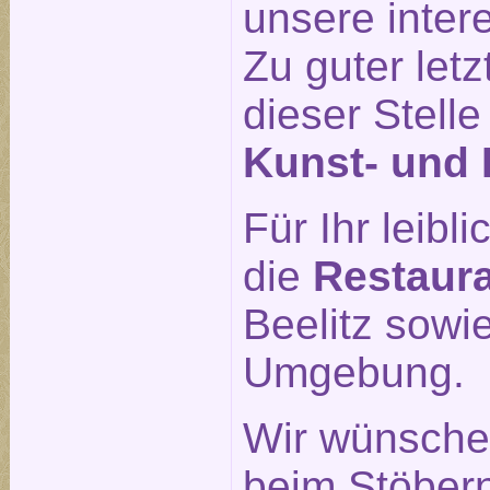
unsere inte
Zu guter letz
dieser Stell
Kunst- und 
Für Ihr leib
die
Restaur
Beelitz sowi
Umgebung.
Wir wünsche
beim Stöber