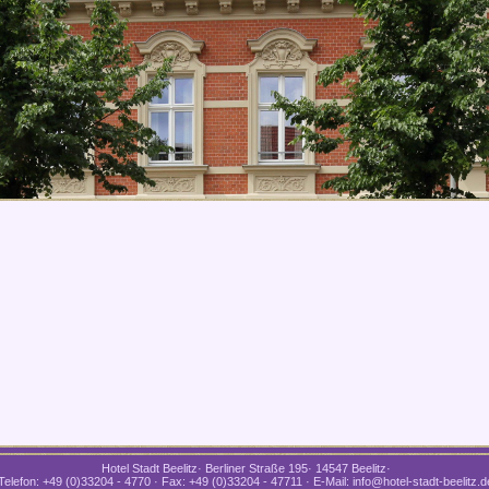
Hotel Stadt Beelitz· Berliner Straße 195· 14547 Beelitz·
Telefon: +49 (0)33204 - 4770 · Fax: +49 (0)33204 - 47711 · E-Mail: info@hotel-stadt-beelitz.d