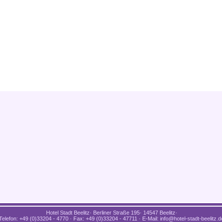
Hotel Stadt Beelitz· Berliner Straße 195· 14547 Beelitz·
Telefon: +49 (0)33204 - 4770 · Fax: +49 (0)33204 - 47711 · E-Mail: info@hotel-stadt-beelitz.d