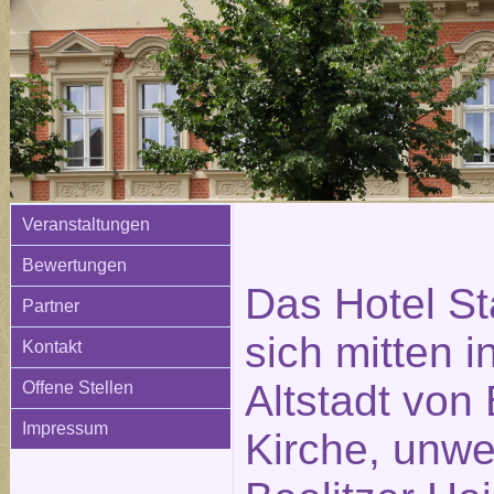
Veranstaltungen
Bewertungen
Das Hotel St
Partner
sich mitten i
Kontakt
Altstadt von 
Offene Stellen
Impressum
Kirche, unwe