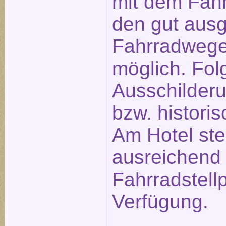
mit dem Fahr
den gut aus
Fahrradwege
möglich. Fol
Ausschilderu
bzw. historis
Am Hotel st
ausreichend
Fahrradstellp
Verfügung.