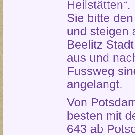
Heilstätten“
Sie bitte de
und steigen a
Beelitz Stad
aus und nach
Fussweg sin
angelangt.
Von Potsdam
besten mit d
643 ab Pot