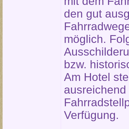
mit dem Fahr
den gut aus
Fahrradwege
möglich. Fol
Ausschilderu
bzw. historis
Am Hotel st
ausreichend
Fahrradstellp
Verfügung.