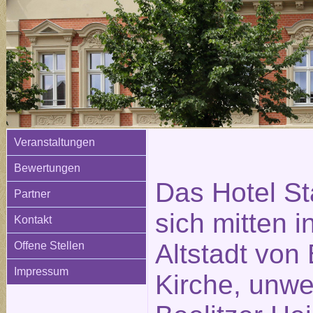
Veranstaltungen
Bewertungen
Das Hotel St
Partner
sich mitten i
Kontakt
Altstadt von 
Offene Stellen
Impressum
Kirche, unwe