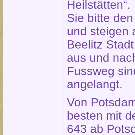
Heilstätten“
Sie bitte de
und steigen a
Beelitz Stad
aus und nach
Fussweg sin
angelangt.
Von Potsdam
besten mit d
643 ab Pot