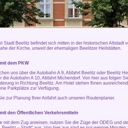
 Stadt Beelitz befindet sich mitten in der historischen Altstadt 
nahe der Kirche, unweit der ehemaligen Beelitzer Heilstätten.
 mit dem PKW
ichen uns über die Autobahn A 9, Abfahrt Beelitz oder Beelitz Hei
r die Autobahn A 10, Abfahrt Michendorf. Von hier aus folgen Si
derung in Richtung Beelitz. Am Hotel stehen Ihnen ausreichend
ene Parkplätze zur Verfügung.
ie zur Planung Ihrer Anfahrt auch unseren
Routenplaner
.
mit den Öffentlichen Verkehrsmitteln
 mit dem Zug anreisen, nutzen Sie die Züge der ODEG und st
„Beelitz – Stadt“ aus. Von hier aus sind es nur wenige Minuten