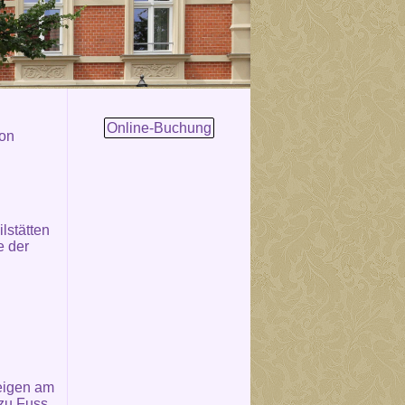
Online-Buchung
von
lstätten
e der
eigen am
 zu Fuss