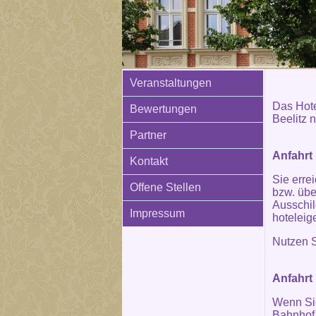
Veranstaltungen
Das Hotel
Bewertungen
Beelitz 
Partner
Anfahrt
Kontakt
Sie erre
Offene Stellen
bzw. übe
Ausschil
Impressum
hoteleig
Nutzen S
Anfahrt 
Wenn Sie
Bahnhof 