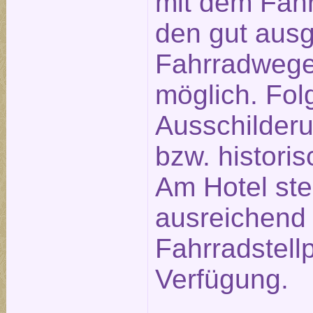
mit dem Fahr
den gut aus
Fahrradwege
möglich. Fol
Ausschilderu
bzw. historis
Am Hotel st
ausreichend
Fahrradstellp
Verfügung.