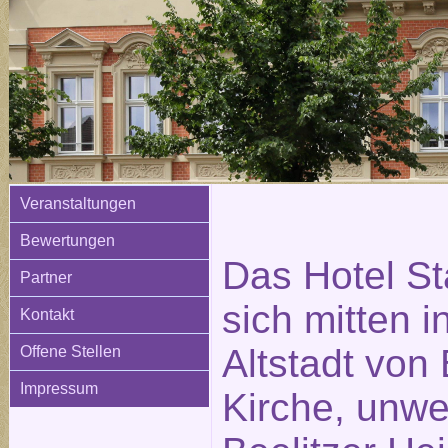
Veranstaltungen
Bewertungen
Das Hotel St
Partner
sich mitten i
Kontakt
Altstadt von 
Offene Stellen
Impressum
Kirche, unwe