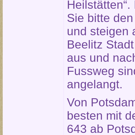
Heilstätten“
Sie bitte de
und steigen a
Beelitz Stad
aus und nach
Fussweg sin
angelangt.
Von Potsdam
besten mit d
643 ab Pot