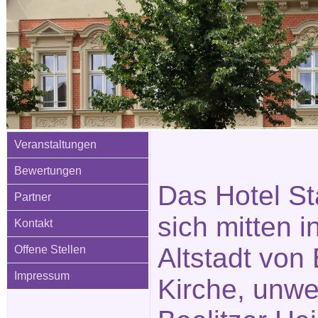
Veranstaltungen
Bewertungen
Das Hotel St
Partner
sich mitten i
Kontakt
Altstadt von 
Offene Stellen
Impressum
Kirche, unwe