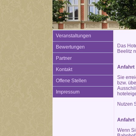
Veranstaltungen
Das Hotel
Bewertungen
Beelitz 
Partner
Anfahrt
Kontakt
Sie erre
Offene Stellen
bzw. übe
Ausschil
Impressum
hoteleig
Nutzen S
Anfahrt 
Wenn Sie
Bahnhof 