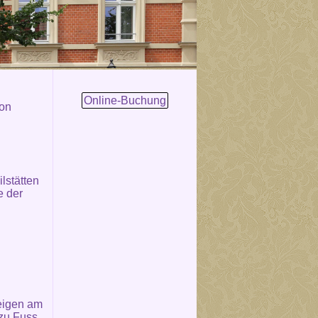
Online-Buchung
von
lstätten
e der
eigen am
 zu Fuss