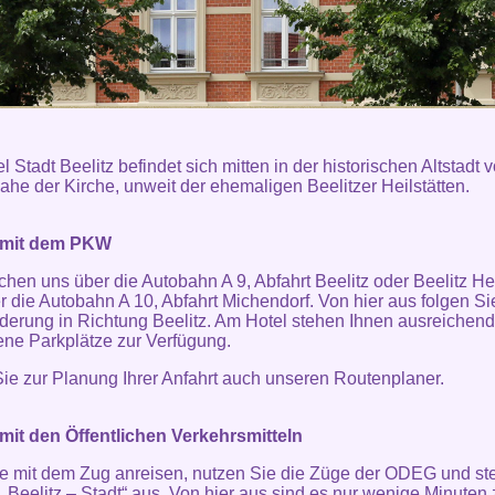
 Stadt Beelitz befindet sich mitten in der historischen Altstadt 
nahe der Kirche, unweit der ehemaligen Beelitzer Heilstätten.
 mit dem PKW
ichen uns über die Autobahn A 9, Abfahrt Beelitz oder Beelitz Hei
r die Autobahn A 10, Abfahrt Michendorf. Von hier aus folgen Si
derung in Richtung Beelitz. Am Hotel stehen Ihnen ausreichend
ene Parkplätze zur Verfügung.
ie zur Planung Ihrer Anfahrt auch unseren
Routenplaner
.
mit den Öffentlichen Verkehrsmitteln
 mit dem Zug anreisen, nutzen Sie die Züge der ODEG und st
„Beelitz – Stadt“ aus. Von hier aus sind es nur wenige Minuten