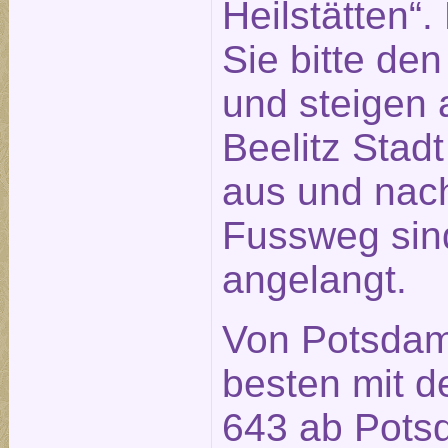
Heilstätten“
Sie bitte de
und steigen a
Beelitz Stad
aus und nach
Fussweg sin
angelangt.
Von Potsdam
besten mit d
643 ab Pot