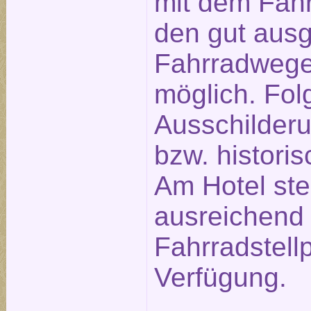
mit dem Fahr
den gut aus
Fahrradwege
möglich. Fol
Ausschilderu
bzw. historis
Am Hotel st
ausreichend
Fahrradstellp
Verfügung.