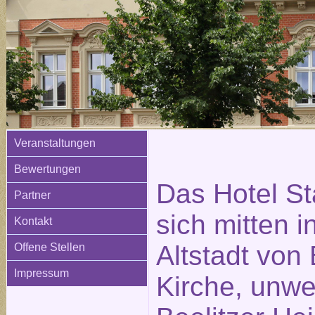
Veranstaltungen
Bewertungen
Das Hotel St
Partner
sich mitten i
Kontakt
Altstadt von 
Offene Stellen
Impressum
Kirche, unwe