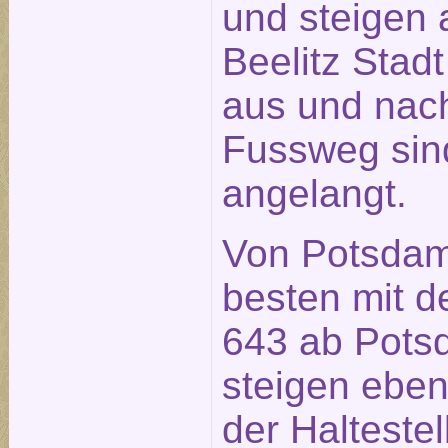
und steigen a
Beelitz Stad
aus und nach
Fussweg sin
angelangt.
Von Potsdam
besten mit d
643 ab Pot
steigen ebenf
der Halteste