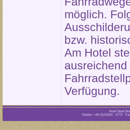
Fahrradwege
möglich. Fol
Ausschilderu
bzw. historis
Am Hotel st
ausreichend
Fahrradstellp
Verfügung.
Hotel Stadt Bee
Telefon: +49 (0)33204 - 4770 · Fax