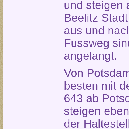
und steigen a
Beelitz Stad
aus und nach
Fussweg sin
angelangt.
Von Potsdam
besten mit d
643 ab Pot
steigen ebenf
der Halteste