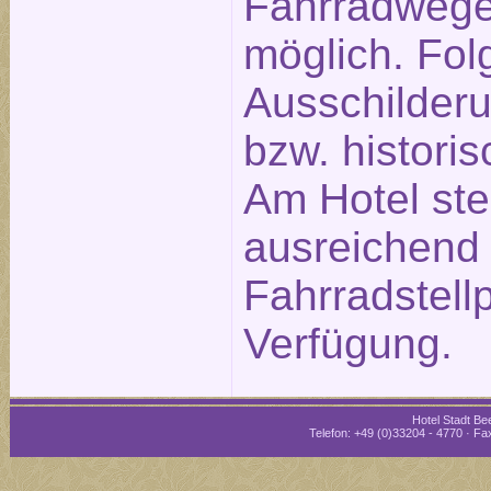
Fahrradwege
möglich. Fol
Ausschilderu
bzw. historis
Am Hotel st
ausreichend
Fahrradstellp
Verfügung.
Hotel Stadt Bee
Telefon: +49 (0)33204 - 4770 · Fax