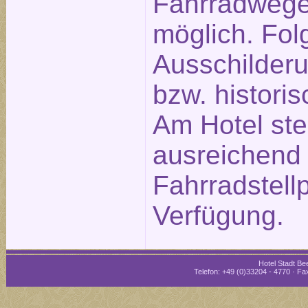
Fahrradwege
möglich. Fol
Ausschilderu
bzw. historis
Am Hotel st
ausreichend
Fahrradstellp
Verfügung.
Hotel Stadt Bee
Telefon: +49 (0)33204 - 4770 · Fax