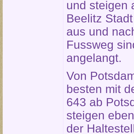
und steigen a
Beelitz Stad
aus und nach
Fussweg sin
angelangt.
Von Potsdam
besten mit d
643 ab Pot
steigen ebenf
der Halteste