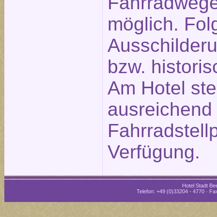
Fahrradwege
möglich. Fol
Ausschilderu
bzw. historis
Am Hotel st
ausreichend
Fahrradstellp
Verfügung.
Hotel Stadt Bee
Telefon: +49 (0)33204 - 4770 · Fax