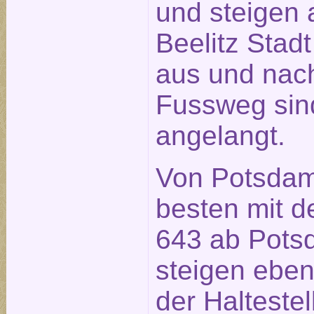
und steigen a
Beelitz Stad
aus und nach
Fussweg sin
angelangt.
Von Potsdam
besten mit d
643 ab Pot
steigen ebenf
der Halteste