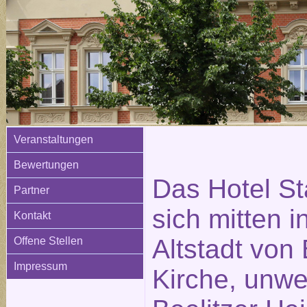
Veranstaltungen
Bewertungen
Das Hotel St
Partner
sich mitten i
Kontakt
Altstadt von 
Offene Stellen
Impressum
Kirche, unwe