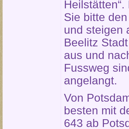
Heilstätten“
Sie bitte de
und steigen a
Beelitz Stad
aus und nach
Fussweg sin
angelangt.
Von Potsdam
besten mit d
643 ab Pot