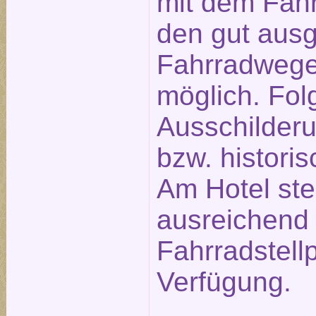
mit dem Fahr
den gut aus
Fahrradwege
möglich. Fol
Ausschilderu
bzw. historis
Am Hotel st
ausreichend
Fahrradstellp
Verfügung.