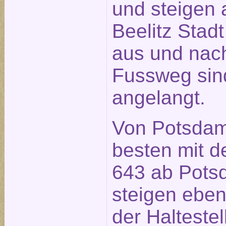
und steigen a
Beelitz Stad
aus und nach
Fussweg sin
angelangt.
Von Potsdam
besten mit d
643 ab Pot
steigen ebenf
der Halteste