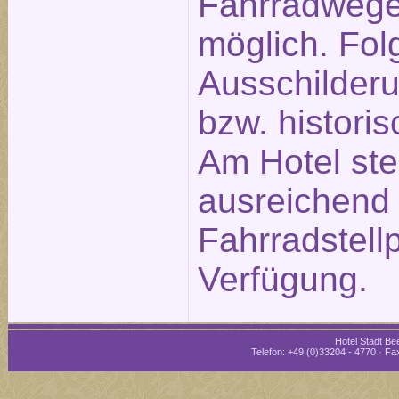
Fahrradwege
möglich. Fol
Ausschilderu
bzw. historis
Am Hotel st
ausreichend
Fahrradstellp
Verfügung.
Hotel Stadt Bee
Telefon: +49 (0)33204 - 4770 · Fax