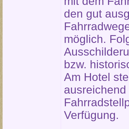
mit dem Fahr
den gut aus
Fahrradwege
möglich. Fol
Ausschilderu
bzw. historis
Am Hotel st
ausreichend
Fahrradstellp
Verfügung.