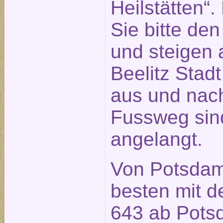
Heilstätten“
Sie bitte de
und steigen a
Beelitz Stad
aus und nach
Fussweg sin
angelangt.
Von Potsdam
besten mit d
643 ab Pot