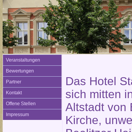
Veranstaltungen
Bewertungen
Das Hotel St
Partner
sich mitten i
Kontakt
Altstadt von 
Offene Stellen
Impressum
Kirche, unwe