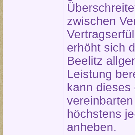
Überschreite
zwischen Ve
Vertragserfü
erhöht sich 
Beelitz allge
Leistung ber
kann dieses 
vereinbarte
höchstens j
anheben.