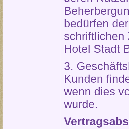
Beherbergu
bedürfen der
schriftliche
Hotel Stadt B
3. Geschäft
Kunden find
wenn dies vo
wurde.
Vertragsabsc