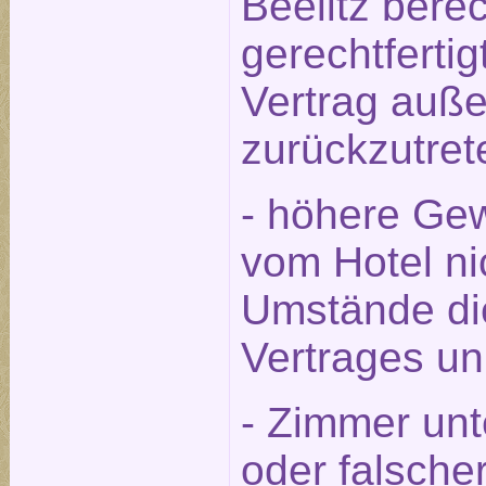
Beelitz berec
gerechtfert
Vertrag auße
zurückzutret
- höhere Gew
vom Hotel ni
Umstände die
Vertrages u
- Zimmer unt
oder falsche