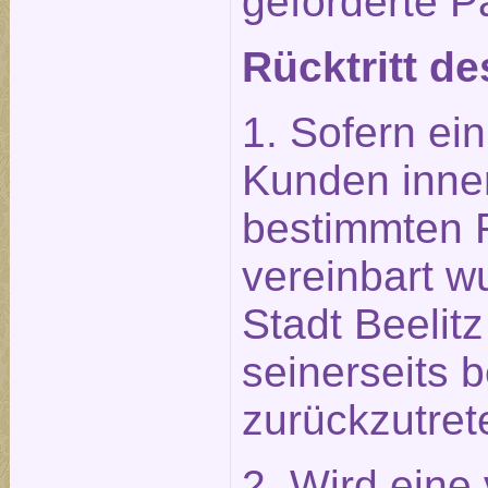
geforderte P
Rücktritt de
1. Sofern ein
Kunden inner
bestimmten Fr
vereinbart wu
Stadt Beelit
seinerseits b
zurückzutret
2. Wird eine