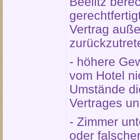
Beelitz berec
gerechtfert
Vertrag auße
zurückzutret
- höhere Gew
vom Hotel ni
Umstände die
Vertrages u
- Zimmer unt
oder falsche