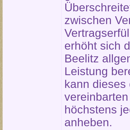
Überschreite
zwischen Ve
Vertragserfü
erhöht sich 
Beelitz allge
Leistung ber
kann dieses 
vereinbarte
höchstens j
anheben.