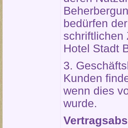
Beherbergu
bedürfen der
schriftliche
Hotel Stadt B
3. Geschäft
Kunden find
wenn dies vo
wurde.
Vertragsabsc