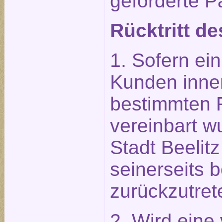
geforderte P
Rücktritt de
1. Sofern ein
Kunden inner
bestimmten Fr
vereinbart wu
Stadt Beelit
seinerseits b
zurückzutret
2. Wird eine