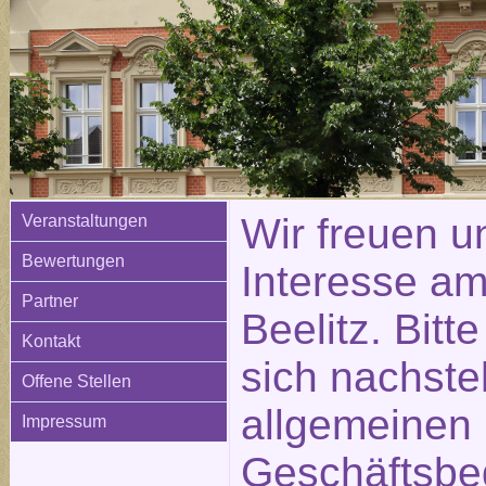
Wir freuen u
Veranstaltungen
Bewertungen
Interesse am
Partner
Beelitz. Bitt
Kontakt
sich nachste
Offene Stellen
allgemeinen
Impressum
Geschäftsbe