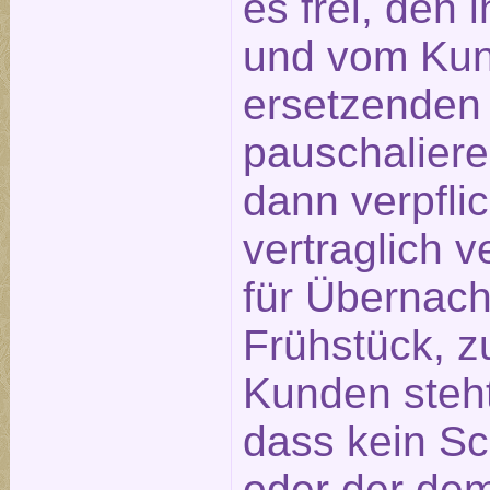
es frei, den
und vom Ku
ersetzenden
pauschaliere
dann verpfli
vertraglich 
für Übernach
Frühstück, z
Kunden steht
dass kein S
oder der de