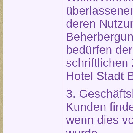
überlassene
deren Nutzu
Beherbergu
bedürfen der
schriftliche
Hotel Stadt B
3. Geschäft
Kunden find
wenn dies vo
wurde.