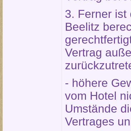
3. Ferner ist
Beelitz berec
gerechtfert
Vertrag auße
zurückzutret
- höhere Gew
vom Hotel ni
Umstände die
Vertrages u