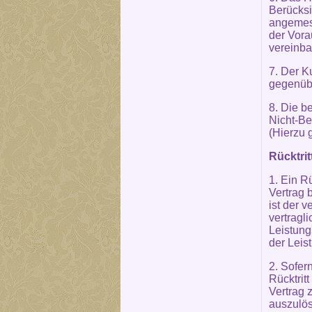
Berücksi
angemess
der Vora
vereinba
7. Der K
gegenübe
8. Die b
Nicht-Be
(Hierzu 
Rücktri
1. Ein R
Vertrag 
ist der 
vertragl
Leistung
der Leis
2. Sofer
Rücktrit
Vertrag 
auszulös