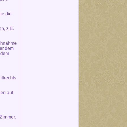
ie die
n, z.B.
uchnahme
der dem
s dem
ttrechts
den auf
 Zimmer.