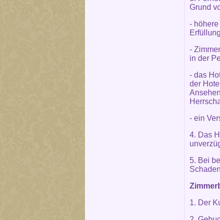
Grund vo
- höhere
Erfüllun
- Zimmer
in der P
- das Ho
der Hote
Ansehen 
Herrscha
- ein Ve
4. Das H
unverzüg
5. Bei b
Schaden
Zimmerb
1. Der K
2. Gebuc