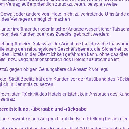
m Vertrag außerordentlich zurückzutreten, beispielsweise
 Gewalt oder andere vom Hotel nicht zu vertretende Umstände d
g des Vertrages unmöglich machen
 unter irreführender oder falscher Angabe wesentlicher Tatsache
erson des Kunden oder des Zwecks, gebracht werden;
tel begründeten Anlass zu der Annahme hat, dass die Inanspr
lleistung den reibungslosen Geschäftsbetrieb, die Sicherheit o
des Hotels in der Öffentlichkeit gefährden kann, ohne das die
fts- bzw. Organisationsbereich des Hotels zuzurechnen ist.
rstoß gegen obigen Geltungsbereich Absatz 2 vorliegt.
otel Stadt Beelitz hat dem Kunden vor der Ausübung des Rücktri
lich in Kenntnis zu setzen.
erechtigten Rücktritt des Hotels entsteht kein Anspruch des Kun
sersatz.
ereitstellung, -übergabe und -rückgabe
unde erwirbt keinen Anspruch auf die Bereitstellung bestimmter
hte Zimmer stehen dem Kunden ab 14.00 Uhr des vereinbarten