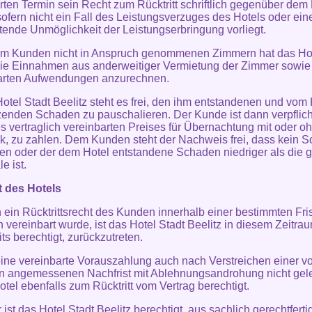
rten Termin sein Recht zum Rücktritt schriftlich gegenüber dem
sofern nicht ein Fall des Leistungsverzuges des Hotels oder ein
etende Unmöglichkeit der Leistungserbringung vorliegt.
om Kunden nicht in Anspruch genommenen Zimmern hat das Hot
die Einnahmen aus anderweitiger Vermietung der Zimmer sowie
arten Aufwendungen anzurechnen.
otel Stadt Beelitz steht es frei, den ihm entstandenen und vo
zenden Schaden zu pauschalieren. Der Kunde ist dann verpflich
 vertraglich vereinbarten Preises für Übernachtung mit oder o
k, zu zahlen. Dem Kunden steht der Nachweis frei, dass kein 
en oder der dem Hotel entstandene Schaden niedriger als die g
e ist.
t des Hotels
n ein Rücktrittsrecht des Kunden innerhalb einer bestimmten Fris
ch vereinbart wurde, ist das Hotel Stadt Beelitz in diesem Zeitra
ts berechtigt, zurückzutreten.
eine vereinbarte Vorauszahlung auch nach Verstreichen einer v
n angemessenen Nachfrist mit Ablehnungsandrohung nicht gelei
otel ebenfalls zum Rücktritt vom Vertrag berechtigt.
 ist das Hotel Stadt Beelitz berechtigt, aus sachlich gerechtfert