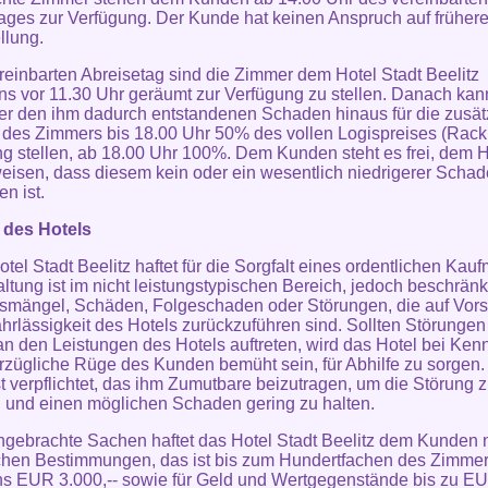
ages zur Verfügung. Der Kunde hat keinen Anspruch auf früher
llung.
reinbarten Abreisetag sind die Zimmer dem Hotel Stadt Beelitz
ns vor 11.30 Uhr geräumt zur Verfügung zu stellen. Danach kan
er den ihm dadurch entstandenen Schaden hinaus für die zusät
des Zimmers bis 18.00 Uhr 50% des vollen Logispreises (Rack 
 stellen, ab 18.00 Uhr 100%. Dem Kunden steht es frei, dem H
isen, dass diesem kein oder ein wesentlich niedrigerer Scha
n ist.
 des Hotels
otel Stadt Beelitz haftet für die Sorgfalt eines ordentlichen Kau
ltung ist im nicht leistungstypischen Bereich, jedoch beschränk
smängel, Schäden, Folgeschaden oder Störungen, die auf Vors
hrlässigkeit des Hotels zurückzuführen sind. Sollten Störungen
n den Leistungen des Hotels auftreten, wird das Hotel bei Kenn
rzügliche Rüge des Kunden bemüht sein, für Abhilfe zu sorgen.
t verpflichtet, das ihm Zumutbare beizutragen, um die Störung 
und einen möglichen Schaden gering zu halten.
ingebrachte Sachen haftet das Hotel Stadt Beelitz dem Kunden
chen Bestimmungen, das ist bis zum Hundertfachen des Zimmer
s EUR 3.000,-- sowie für Geld und Wertgegenstände bis zu EU