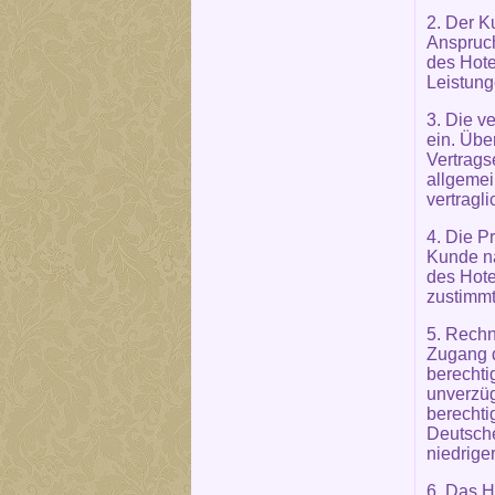
2. Der K
Anspruch
des Hote
Leistung
3. Die v
ein. Übe
Vertrags
allgemei
vertragl
4. Die P
Kunde na
des Hote
zustimmt
5. Rechn
Zugang d
berechti
unverzüg
berechti
Deutsch
niedrige
6. Das H