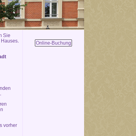
n Sie
s Hauses.
Online-Buchung
adt
unden
.
ren
en
s vorher