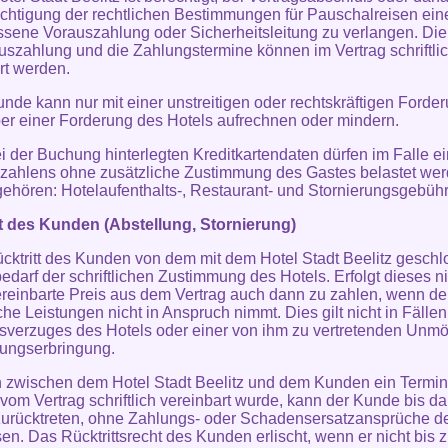
chtigung der rechtlichen Bestimmungen für Pauschalreisen ein
ene Vorauszahlung oder Sicherheitsleitung zu verlangen. Di
uszahlung und die Zahlungstermine können im Vertrag schriftli
rt werden.
unde kann nur mit einer unstreitigen oder rechtskräftigen Forde
r einer Forderung des Hotels aufrechnen oder mindern.
ei der Buchung hinterlegten Kreditkartendaten dürfen im Falle e
zahlens ohne zusätzliche Zustimmung des Gastes belastet wer
gehören: Hotelaufenthalts-, Restaurant- und Stornierungsgebühr
tt des Kunden (Abstellung, Stornierung)
ücktritt des Kunden von dem mit dem Hotel Stadt Beelitz gesch
bedarf der schriftlichen Zustimmung des Hotels. Erfolgt dieses ni
vereinbarte Preis aus dem Vertrag auch dann zu zahlen, wenn d
iche Leistungen nicht in Anspruch nimmt. Dies gilt nicht in Fälle
sverzuges des Hotels oder einer von ihm zu vertretenden Unmö
tungserbringung.
n zwischen dem Hotel Stadt Beelitz und dem Kunden ein Termi
t vom Vertrag schriftlich vereinbart wurde, kann der Kunde bis d
zurücktreten, ohne Zahlungs- oder Schadensersatzansprüche d
en. Das Rücktrittsrecht des Kunden erlischt, wenn er nicht bis 