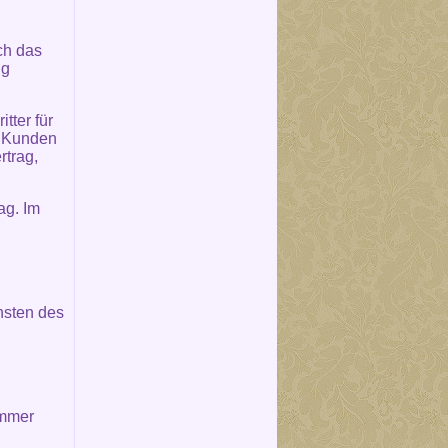
ch das
ng
tter für
m Kunden
rtrag,
ag. Im
nsten des
immer