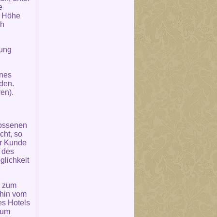
e
e Höhe
ch
rung
ines
den.
en).
lossenen
cht, so
er Kunde
n des
glichkeit
n zum
ahin vom
es Hotels
zum