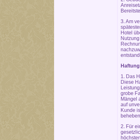
Anreiset
Bereitste
3. Am ve
späteste
Hotel üb
Nutzung 
Rechnung
nachzuwe
entstande
Haftung
1. Das H
Diese Ha
Leistung
grobe Fa
Mängel a
auf unve
Kunde is
beheben 
2. Für e
gesetzli
höchsten