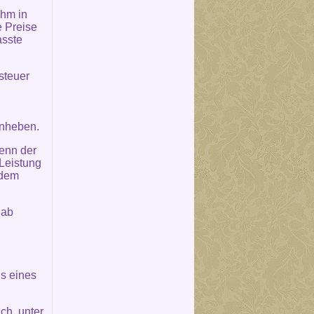
ihm in
 Preise
asste
steuer
anheben.
wenn der
Leistung
 dem
 ab
s eines
ch, unter