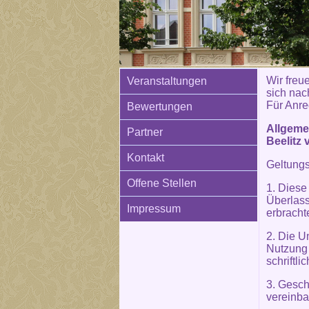
Wir freue
Veranstaltungen
sich nac
Für Anre
Bewertungen
Allgeme
Partner
Beelitz 
Kontakt
Geltung
Offene Stellen
1. Diese
Überlass
Impressum
erbracht
2. Die U
Nutzung
schriftl
3. Gesc
vereinba