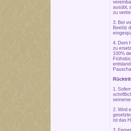
vereinba
ausübt, 
zu vertr
3. Bei v
Beelitz 
eingesp
4. Dem H
zu erset
100% des
Frühstüc
entstand
Pauschal
Rücktrit
1. Sofer
schriftli
seinersei
2. Wird 
gesetzte
ist das H
3. Ferner