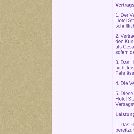
Vertrags
1. Der V
Hotel St
schriftli
2. Vertra
den Kund
als Gesa
sofern d
3. Das H
nicht le
Fahrläss
4. Die V
5. Diese
Hotel St
Vertrags
Leistun
1. Das H
bereitzu