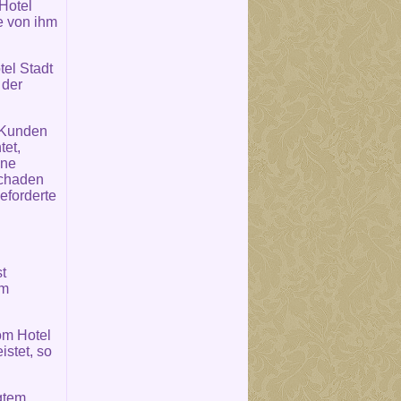
 Hotel
e von ihm
el Stadt
 der
m Kunden
tet,
hne
Schaden
eforderte
t
um
om Hotel
stet, so
igtem