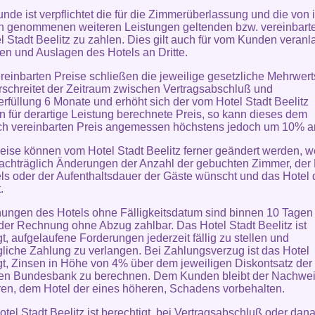
unde ist verpflichtet die für die Zimmerüberlassung und die von 
 genommenen weiteren Leistungen geltenden bzw. vereinbarte
l Stadt Beelitz zu zahlen. Dies gilt auch für vom Kunden veranl
en und Auslagen des Hotels an Dritte.
ereinbarten Preise schließen die jeweilige gesetzliche Mehrwert
rschreitet der Zeitraum zwischen Vertragsabschluß und
erfüllung 6 Monate und erhöht sich der vom Hotel Stadt Beelitz
n für derartige Leistung berechnete Preis, so kann dieses dem
ich vereinbarten Preis angemessen höchstens jedoch um 10% 
reise können vom Hotel Stadt Beelitz ferner geändert werden, 
chträglich Änderungen der Anzahl der gebuchten Zimmer, der 
ls oder der Aufenthaltsdauer der Gäste wünscht und das Hotel
.
ungen des Hotels ohne Fälligkeitsdatum sind binnen 10 Tagen
er Rechnung ohne Abzug zahlbar. Das Hotel Stadt Beelitz ist
gt, aufgelaufene Forderungen jederzeit fällig zu stellen und
liche Zahlung zu verlangen. Bei Zahlungsverzug ist das Hotel
gt, Zinsen in Höhe von 4% über dem jeweiligen Diskontsatz der
en Bundesbank zu berechnen. Dem Kunden bleibt der Nachwei
ren, dem Hotel der eines höheren, Schadens vorbehalten.
otel Stadt Beelitz ist berechtigt, bei Vertragsabschluß oder dana