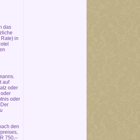
e
n das
zliche
Rate) in
otel
den
fmanns.
t auf
atz oder
 oder
tnis oder
 Der
zu
 nach den
preises,
R 750,--