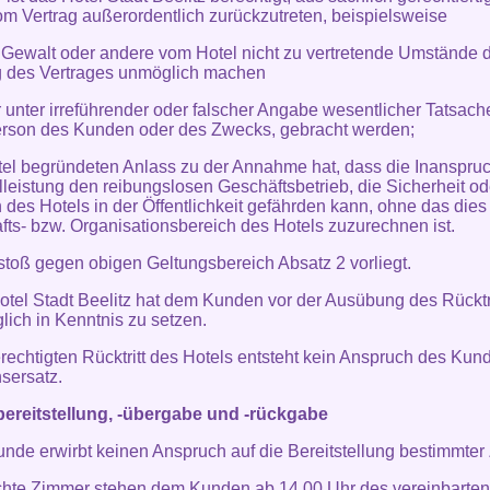
m Vertrag außerordentlich zurückzutreten, beispielsweise
 Gewalt oder andere vom Hotel nicht zu vertretende Umstände d
g des Vertrages unmöglich machen
 unter irreführender oder falscher Angabe wesentlicher Tatsache
erson des Kunden oder des Zwecks, gebracht werden;
tel begründeten Anlass zu der Annahme hat, dass die Inanspr
lleistung den reibungslosen Geschäftsbetrieb, die Sicherheit o
des Hotels in der Öffentlichkeit gefährden kann, ohne das die
fts- bzw. Organisationsbereich des Hotels zuzurechnen ist.
rstoß gegen obigen Geltungsbereich Absatz 2 vorliegt.
otel Stadt Beelitz hat dem Kunden vor der Ausübung des Rücktri
lich in Kenntnis zu setzen.
erechtigten Rücktritt des Hotels entsteht kein Anspruch des Kun
sersatz.
ereitstellung, -übergabe und -rückgabe
unde erwirbt keinen Anspruch auf die Bereitstellung bestimmter
hte Zimmer stehen dem Kunden ab 14.00 Uhr des vereinbarten