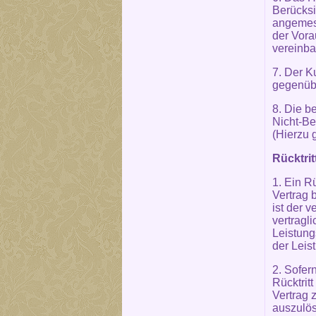
Berücksi
angemess
der Vora
vereinba
7. Der K
gegenübe
8. Die b
Nicht-Be
(Hierzu 
Rücktri
1. Ein R
Vertrag 
ist der 
vertragl
Leistung
der Leis
2. Sofer
Rücktrit
Vertrag 
auszulös