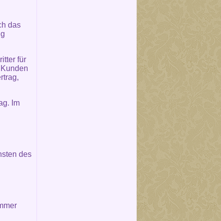
ch das
ng
tter für
m Kunden
rtrag,
ag. Im
nsten des
immer