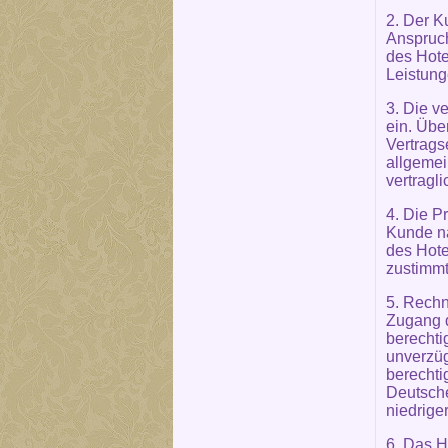
2. Der K
Anspruch
des Hote
Leistung
3. Die v
ein. Übe
Vertrags
allgemei
vertragl
4. Die P
Kunde na
des Hote
zustimmt
5. Rechn
Zugang d
berechti
unverzüg
berechti
Deutsch
niedrige
6. Das H