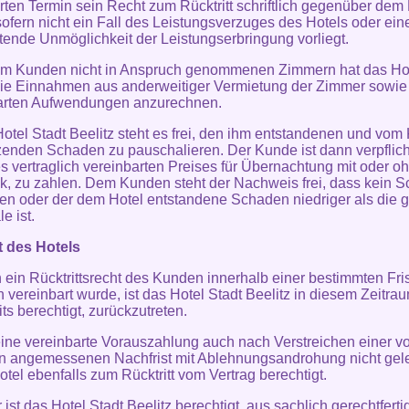
rten Termin sein Recht zum Rücktritt schriftlich gegenüber dem
sofern nicht ein Fall des Leistungsverzuges des Hotels oder ein
etende Unmöglichkeit der Leistungserbringung vorliegt.
om Kunden nicht in Anspruch genommenen Zimmern hat das Hot
die Einnahmen aus anderweitiger Vermietung der Zimmer sowie
arten Aufwendungen anzurechnen.
otel Stadt Beelitz steht es frei, den ihm entstandenen und vo
zenden Schaden zu pauschalieren. Der Kunde ist dann verpflich
 vertraglich vereinbarten Preises für Übernachtung mit oder o
k, zu zahlen. Dem Kunden steht der Nachweis frei, dass kein 
en oder der dem Hotel entstandene Schaden niedriger als die g
e ist.
t des Hotels
n ein Rücktrittsrecht des Kunden innerhalb einer bestimmten Fris
ch vereinbart wurde, ist das Hotel Stadt Beelitz in diesem Zeitra
ts berechtigt, zurückzutreten.
eine vereinbarte Vorauszahlung auch nach Verstreichen einer v
n angemessenen Nachfrist mit Ablehnungsandrohung nicht gelei
otel ebenfalls zum Rücktritt vom Vertrag berechtigt.
 ist das Hotel Stadt Beelitz berechtigt, aus sachlich gerechtfert