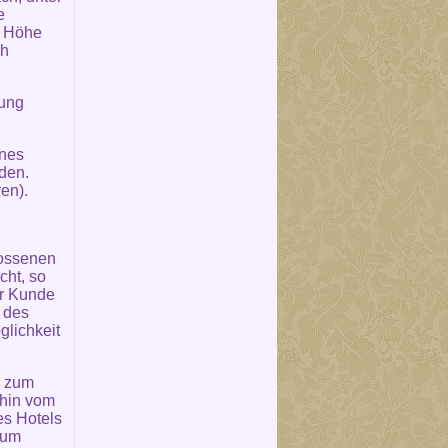
e
e Höhe
ch
rung
ines
den.
en).
lossenen
cht, so
er Kunde
n des
glichkeit
n zum
ahin vom
es Hotels
zum