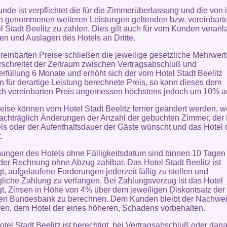
unde ist verpflichtet die für die Zimmerüberlassung und die von 
 genommenen weiteren Leistungen geltenden bzw. vereinbarte
l Stadt Beelitz zu zahlen. Dies gilt auch für vom Kunden veranl
en und Auslagen des Hotels an Dritte.
ereinbarten Preise schließen die jeweilige gesetzliche Mehrwert
rschreitet der Zeitraum zwischen Vertragsabschluß und
erfüllung 6 Monate und erhöht sich der vom Hotel Stadt Beelitz
n für derartige Leistung berechnete Preis, so kann dieses dem
ich vereinbarten Preis angemessen höchstens jedoch um 10% 
reise können vom Hotel Stadt Beelitz ferner geändert werden, 
chträglich Änderungen der Anzahl der gebuchten Zimmer, der 
ls oder der Aufenthaltsdauer der Gäste wünscht und das Hotel
.
ungen des Hotels ohne Fälligkeitsdatum sind binnen 10 Tagen
er Rechnung ohne Abzug zahlbar. Das Hotel Stadt Beelitz ist
gt, aufgelaufene Forderungen jederzeit fällig zu stellen und
liche Zahlung zu verlangen. Bei Zahlungsverzug ist das Hotel
gt, Zinsen in Höhe von 4% über dem jeweiligen Diskontsatz der
en Bundesbank zu berechnen. Dem Kunden bleibt der Nachwei
ren, dem Hotel der eines höheren, Schadens vorbehalten.
otel Stadt Beelitz ist berechtigt, bei Vertragsabschluß oder dana