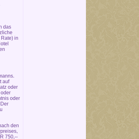
e
n das
zliche
Rate) in
otel
den
fmanns.
t auf
atz oder
 oder
tnis oder
 Der
zu
 nach den
preises,
R 750,--