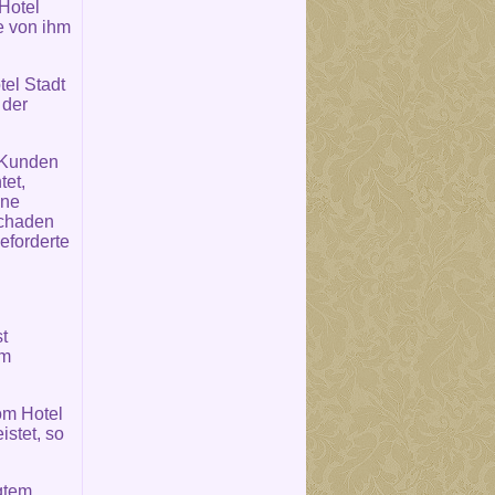
 Hotel
e von ihm
el Stadt
 der
m Kunden
tet,
hne
Schaden
eforderte
t
um
om Hotel
stet, so
igtem