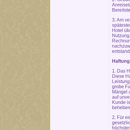
Anreiset
Bereitste
3. Am ve
späteste
Hotel üb
Nutzung 
Rechnung
nachzuwe
entstande
Haftung
1. Das H
Diese Ha
Leistung
grobe Fa
Mängel a
auf unve
Kunde is
beheben 
2. Für e
gesetzli
höchsten