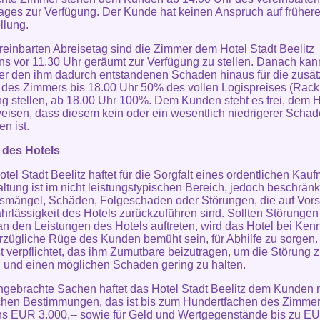
ages zur Verfügung. Der Kunde hat keinen Anspruch auf früher
llung.
reinbarten Abreisetag sind die Zimmer dem Hotel Stadt Beelitz
ns vor 11.30 Uhr geräumt zur Verfügung zu stellen. Danach kan
er den ihm dadurch entstandenen Schaden hinaus für die zusät
des Zimmers bis 18.00 Uhr 50% des vollen Logispreises (Rack 
 stellen, ab 18.00 Uhr 100%. Dem Kunden steht es frei, dem H
isen, dass diesem kein oder ein wesentlich niedrigerer Scha
n ist.
 des Hotels
otel Stadt Beelitz haftet für die Sorgfalt eines ordentlichen Kau
ltung ist im nicht leistungstypischen Bereich, jedoch beschränk
smängel, Schäden, Folgeschaden oder Störungen, die auf Vors
hrlässigkeit des Hotels zurückzuführen sind. Sollten Störungen
n den Leistungen des Hotels auftreten, wird das Hotel bei Kenn
rzügliche Rüge des Kunden bemüht sein, für Abhilfe zu sorgen.
t verpflichtet, das ihm Zumutbare beizutragen, um die Störung 
und einen möglichen Schaden gering zu halten.
ingebrachte Sachen haftet das Hotel Stadt Beelitz dem Kunden
chen Bestimmungen, das ist bis zum Hundertfachen des Zimmer
s EUR 3.000,-- sowie für Geld und Wertgegenstände bis zu EU