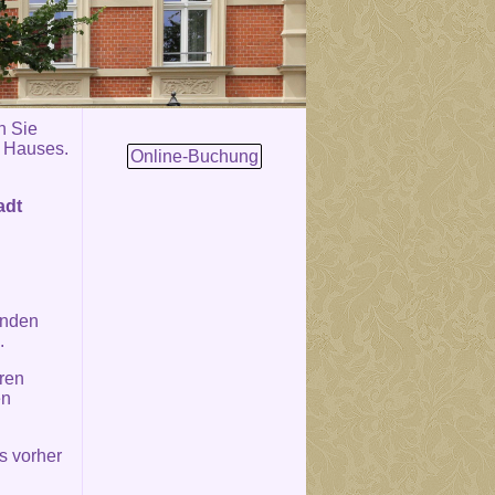
n Sie
s Hauses.
Online-Buchung
adt
unden
.
ren
en
s vorher