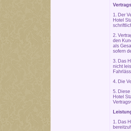
Vertrags
1. Der V
Hotel St
schriftli
2. Vertra
den Kund
als Gesa
sofern d
3. Das H
nicht le
Fahrläss
4. Die V
5. Diese
Hotel St
Vertrags
Leistun
1. Das H
bereitzu