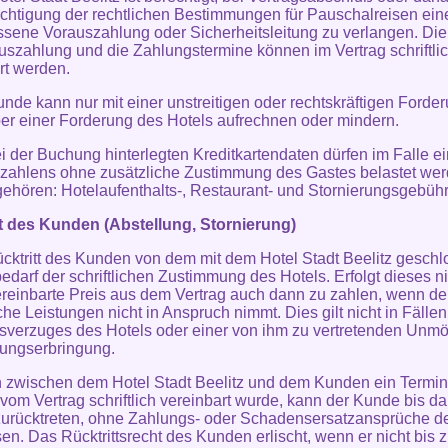
chtigung der rechtlichen Bestimmungen für Pauschalreisen ein
ene Vorauszahlung oder Sicherheitsleitung zu verlangen. Di
uszahlung und die Zahlungstermine können im Vertrag schriftli
rt werden.
unde kann nur mit einer unstreitigen oder rechtskräftigen Forde
r einer Forderung des Hotels aufrechnen oder mindern.
ei der Buchung hinterlegten Kreditkartendaten dürfen im Falle e
zahlens ohne zusätzliche Zustimmung des Gastes belastet wer
gehören: Hotelaufenthalts-, Restaurant- und Stornierungsgebühr
tt des Kunden (Abstellung, Stornierung)
ücktritt des Kunden von dem mit dem Hotel Stadt Beelitz gesch
bedarf der schriftlichen Zustimmung des Hotels. Erfolgt dieses ni
vereinbarte Preis aus dem Vertrag auch dann zu zahlen, wenn d
iche Leistungen nicht in Anspruch nimmt. Dies gilt nicht in Fälle
sverzuges des Hotels oder einer von ihm zu vertretenden Unmö
tungserbringung.
n zwischen dem Hotel Stadt Beelitz und dem Kunden ein Termi
t vom Vertrag schriftlich vereinbart wurde, kann der Kunde bis d
zurücktreten, ohne Zahlungs- oder Schadensersatzansprüche d
en. Das Rücktrittsrecht des Kunden erlischt, wenn er nicht bis 