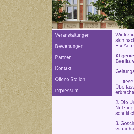
Wir freue
Veranstaltungen
sich nac
Für Anre
Bewertungen
Allgeme
Partner
Beelitz 
Kontakt
Geltung
Offene Stellen
1. Diese
Überlass
Impressum
erbracht
2. Die U
Nutzung
schriftl
3. Gesc
vereinba