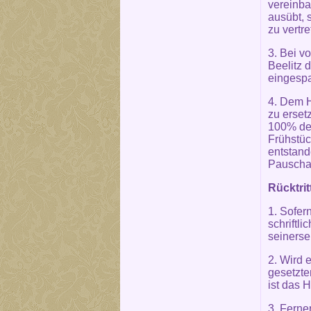
vereinba
ausübt, 
zu vertr
3. Bei v
Beelitz 
eingesp
4. Dem H
zu erset
100% des
Frühstüc
entstand
Pauschal
Rücktrit
1. Sofer
schriftli
seinersei
2. Wird 
gesetzte
ist das H
3. Ferner