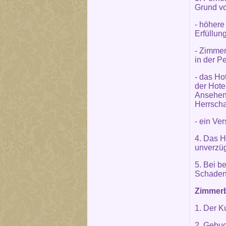
Grund vo
- höhere
Erfüllun
- Zimmer
in der P
- das Ho
der Hote
Ansehen 
Herrscha
- ein Ve
4. Das H
unverzüg
5. Bei b
Schaden
Zimmerb
1. Der K
2. Gebuc