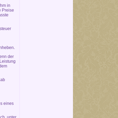
ihm in
 Preise
asste
steuer
anheben.
wenn der
Leistung
 dem
 ab
s eines
ch, unter