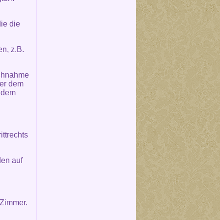
ie die
n, z.B.
uchnahme
der dem
s dem
ttrechts
den auf
 Zimmer.