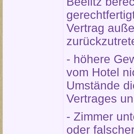
Beelitz berec
gerechtfert
Vertrag auße
zurückzutret
- höhere Gew
vom Hotel ni
Umstände die
Vertrages u
- Zimmer unt
oder falsche