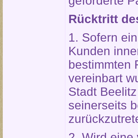
geforderte P
Rücktritt de
1. Sofern ein
Kunden inner
bestimmten Fr
vereinbart wu
Stadt Beelit
seinerseits b
zurückzutret
2. Wird eine