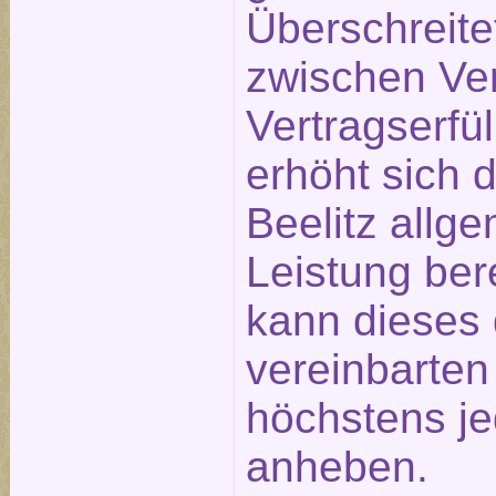
Überschreite
zwischen Ve
Vertragserfü
erhöht sich 
Beelitz allge
Leistung ber
kann dieses 
vereinbarte
höchstens j
anheben.