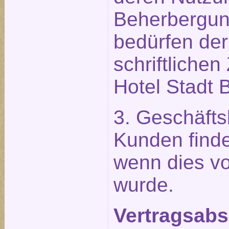
Beherbergu
bedürfen der
schriftliche
Hotel Stadt B
3. Geschäft
Kunden find
wenn dies vo
wurde.
Vertragsabsc