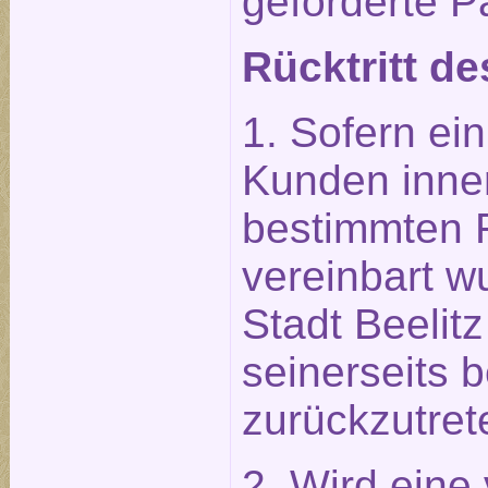
geforderte P
Rücktritt de
1. Sofern ein
Kunden inner
bestimmten Fr
vereinbart wu
Stadt Beelit
seinerseits b
zurückzutret
2. Wird eine