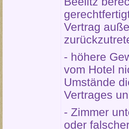
Beelitz berec
gerechtfert
Vertrag auße
zurückzutret
- höhere Gew
vom Hotel ni
Umstände die
Vertrages u
- Zimmer unt
oder falsche