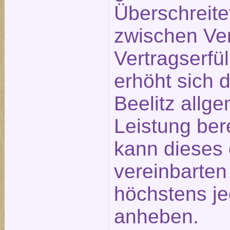
Überschreite
zwischen Ve
Vertragserfü
erhöht sich 
Beelitz allge
Leistung ber
kann dieses 
vereinbarte
höchstens j
anheben.