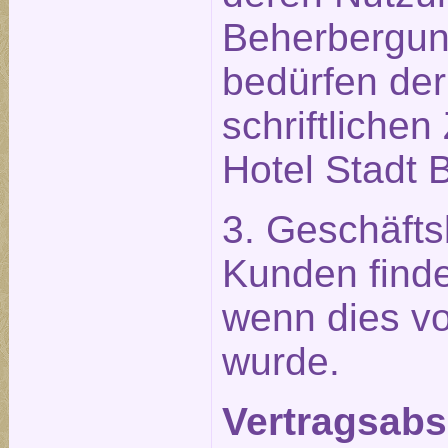
Beherbergu
bedürfen der
schriftliche
Hotel Stadt B
3. Geschäft
Kunden find
wenn dies vo
wurde.
Vertragsabsc