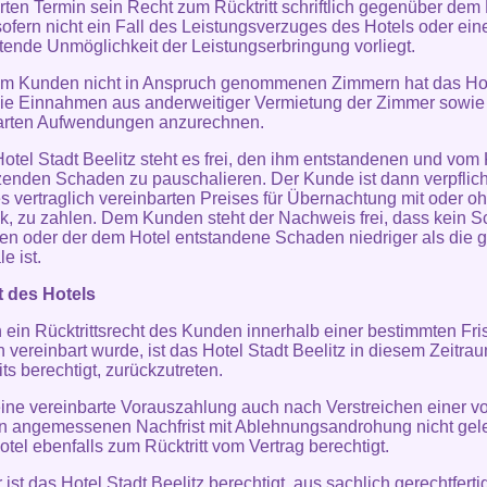
rten Termin sein Recht zum Rücktritt schriftlich gegenüber dem
sofern nicht ein Fall des Leistungsverzuges des Hotels oder ein
etende Unmöglichkeit der Leistungserbringung vorliegt.
om Kunden nicht in Anspruch genommenen Zimmern hat das Hot
die Einnahmen aus anderweitiger Vermietung der Zimmer sowie
arten Aufwendungen anzurechnen.
otel Stadt Beelitz steht es frei, den ihm entstandenen und vo
zenden Schaden zu pauschalieren. Der Kunde ist dann verpflich
 vertraglich vereinbarten Preises für Übernachtung mit oder o
k, zu zahlen. Dem Kunden steht der Nachweis frei, dass kein 
en oder der dem Hotel entstandene Schaden niedriger als die g
e ist.
t des Hotels
n ein Rücktrittsrecht des Kunden innerhalb einer bestimmten Fris
ch vereinbart wurde, ist das Hotel Stadt Beelitz in diesem Zeitra
ts berechtigt, zurückzutreten.
eine vereinbarte Vorauszahlung auch nach Verstreichen einer v
n angemessenen Nachfrist mit Ablehnungsandrohung nicht gelei
otel ebenfalls zum Rücktritt vom Vertrag berechtigt.
 ist das Hotel Stadt Beelitz berechtigt, aus sachlich gerechtfert