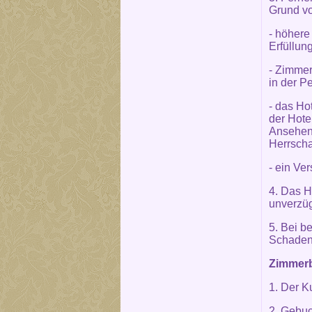
Grund vo
- höhere
Erfüllun
- Zimmer
in der P
- das Ho
der Hote
Ansehen 
Herrscha
- ein Ve
4. Das H
unverzüg
5. Bei b
Schaden
Zimmerb
1. Der K
2. Gebuc