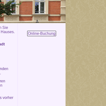
n Sie
s Hauses.
Online-Buchung
adt
unden
.
ren
en
s vorher