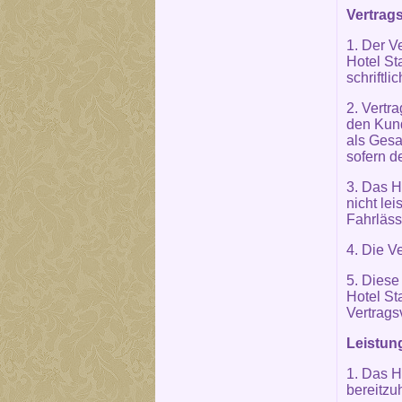
Vertrags
1. Der V
Hotel St
schriftli
2. Vertra
den Kund
als Gesa
sofern d
3. Das H
nicht le
Fahrläss
4. Die V
5. Diese
Hotel St
Vertrags
Leistun
1. Das H
bereitzu