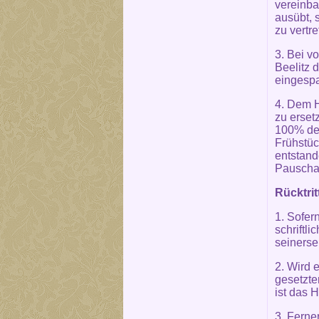
vereinba
ausübt, 
zu vertr
3. Bei v
Beelitz 
eingesp
4. Dem H
zu erset
100% des
Frühstüc
entstand
Pauschal
Rücktrit
1. Sofer
schriftli
seinersei
2. Wird 
gesetzte
ist das H
3. Ferner