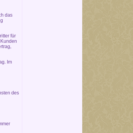
ch das
ng
tter für
m Kunden
rtrag,
ag. Im
nsten des
immer