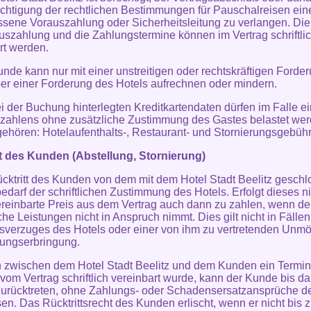
chtigung der rechtlichen Bestimmungen für Pauschalreisen ein
ene Vorauszahlung oder Sicherheitsleitung zu verlangen. Di
uszahlung und die Zahlungstermine können im Vertrag schriftli
rt werden.
unde kann nur mit einer unstreitigen oder rechtskräftigen Forde
r einer Forderung des Hotels aufrechnen oder mindern.
ei der Buchung hinterlegten Kreditkartendaten dürfen im Falle e
zahlens ohne zusätzliche Zustimmung des Gastes belastet wer
gehören: Hotelaufenthalts-, Restaurant- und Stornierungsgebühr
tt des Kunden (Abstellung, Stornierung)
ücktritt des Kunden von dem mit dem Hotel Stadt Beelitz gesch
bedarf der schriftlichen Zustimmung des Hotels. Erfolgt dieses ni
vereinbarte Preis aus dem Vertrag auch dann zu zahlen, wenn d
iche Leistungen nicht in Anspruch nimmt. Dies gilt nicht in Fälle
sverzuges des Hotels oder einer von ihm zu vertretenden Unmö
tungserbringung.
n zwischen dem Hotel Stadt Beelitz und dem Kunden ein Termi
t vom Vertrag schriftlich vereinbart wurde, kann der Kunde bis d
zurücktreten, ohne Zahlungs- oder Schadensersatzansprüche d
en. Das Rücktrittsrecht des Kunden erlischt, wenn er nicht bis 