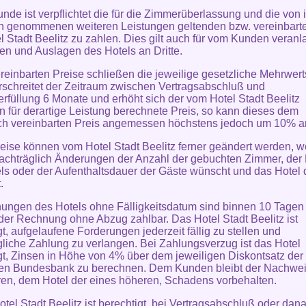
unde ist verpflichtet die für die Zimmerüberlassung und die von 
 genommenen weiteren Leistungen geltenden bzw. vereinbarte
l Stadt Beelitz zu zahlen. Dies gilt auch für vom Kunden veranl
en und Auslagen des Hotels an Dritte.
ereinbarten Preise schließen die jeweilige gesetzliche Mehrwert
rschreitet der Zeitraum zwischen Vertragsabschluß und
erfüllung 6 Monate und erhöht sich der vom Hotel Stadt Beelitz
n für derartige Leistung berechnete Preis, so kann dieses dem
ich vereinbarten Preis angemessen höchstens jedoch um 10% 
reise können vom Hotel Stadt Beelitz ferner geändert werden, 
chträglich Änderungen der Anzahl der gebuchten Zimmer, der 
ls oder der Aufenthaltsdauer der Gäste wünscht und das Hotel
.
ungen des Hotels ohne Fälligkeitsdatum sind binnen 10 Tagen
er Rechnung ohne Abzug zahlbar. Das Hotel Stadt Beelitz ist
gt, aufgelaufene Forderungen jederzeit fällig zu stellen und
liche Zahlung zu verlangen. Bei Zahlungsverzug ist das Hotel
gt, Zinsen in Höhe von 4% über dem jeweiligen Diskontsatz der
en Bundesbank zu berechnen. Dem Kunden bleibt der Nachwei
ren, dem Hotel der eines höheren, Schadens vorbehalten.
otel Stadt Beelitz ist berechtigt, bei Vertragsabschluß oder dana