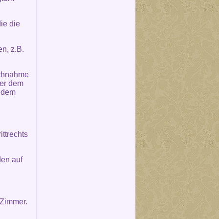
ie die
n, z.B.
uchnahme
der dem
s dem
ttrechts
den auf
 Zimmer.