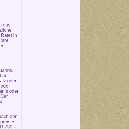
e
n das
zliche
Rate) in
otel
den
fmanns.
t auf
atz oder
 oder
tnis oder
 Der
zu
 nach den
preises,
R 750,--