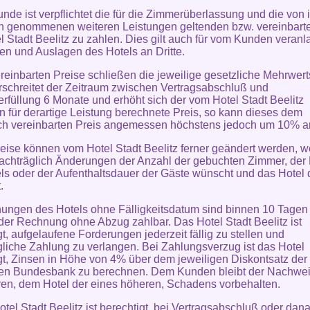
unde ist verpflichtet die für die Zimmerüberlassung und die von 
 genommenen weiteren Leistungen geltenden bzw. vereinbarte
l Stadt Beelitz zu zahlen. Dies gilt auch für vom Kunden veranl
en und Auslagen des Hotels an Dritte.
ereinbarten Preise schließen die jeweilige gesetzliche Mehrwert
rschreitet der Zeitraum zwischen Vertragsabschluß und
erfüllung 6 Monate und erhöht sich der vom Hotel Stadt Beelitz
n für derartige Leistung berechnete Preis, so kann dieses dem
ich vereinbarten Preis angemessen höchstens jedoch um 10% 
reise können vom Hotel Stadt Beelitz ferner geändert werden, 
chträglich Änderungen der Anzahl der gebuchten Zimmer, der 
ls oder der Aufenthaltsdauer der Gäste wünscht und das Hotel
.
ungen des Hotels ohne Fälligkeitsdatum sind binnen 10 Tagen
er Rechnung ohne Abzug zahlbar. Das Hotel Stadt Beelitz ist
gt, aufgelaufene Forderungen jederzeit fällig zu stellen und
liche Zahlung zu verlangen. Bei Zahlungsverzug ist das Hotel
gt, Zinsen in Höhe von 4% über dem jeweiligen Diskontsatz der
en Bundesbank zu berechnen. Dem Kunden bleibt der Nachwei
ren, dem Hotel der eines höheren, Schadens vorbehalten.
otel Stadt Beelitz ist berechtigt, bei Vertragsabschluß oder dana