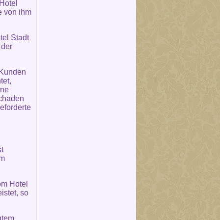
 Hotel
e von ihm
el Stadt
 der
m Kunden
tet,
hne
Schaden
eforderte
t
um
om Hotel
stet, so
igtem