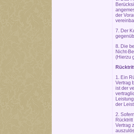
Berücksi
angemess
der Vora
vereinba
7. Der K
gegenübe
8. Die b
Nicht-Be
(Hierzu 
Rücktri
1. Ein R
Vertrag 
ist der 
vertragl
Leistung
der Leis
2. Sofer
Rücktrit
Vertrag 
auszulös