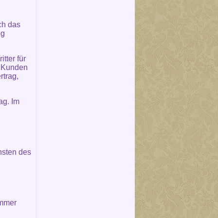
ch das
ng
tter für
m Kunden
rtrag,
ag. Im
nsten des
immer