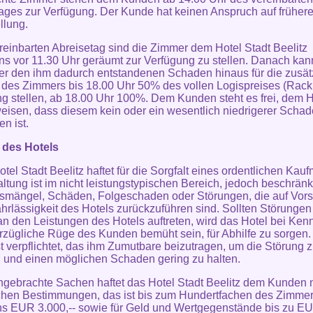
ages zur Verfügung. Der Kunde hat keinen Anspruch auf früher
llung.
reinbarten Abreisetag sind die Zimmer dem Hotel Stadt Beelitz
ns vor 11.30 Uhr geräumt zur Verfügung zu stellen. Danach kan
er den ihm dadurch entstandenen Schaden hinaus für die zusät
des Zimmers bis 18.00 Uhr 50% des vollen Logispreises (Rack 
 stellen, ab 18.00 Uhr 100%. Dem Kunden steht es frei, dem H
isen, dass diesem kein oder ein wesentlich niedrigerer Scha
n ist.
 des Hotels
otel Stadt Beelitz haftet für die Sorgfalt eines ordentlichen Kau
ltung ist im nicht leistungstypischen Bereich, jedoch beschränk
smängel, Schäden, Folgeschaden oder Störungen, die auf Vors
hrlässigkeit des Hotels zurückzuführen sind. Sollten Störungen
n den Leistungen des Hotels auftreten, wird das Hotel bei Kenn
rzügliche Rüge des Kunden bemüht sein, für Abhilfe zu sorgen.
t verpflichtet, das ihm Zumutbare beizutragen, um die Störung 
und einen möglichen Schaden gering zu halten.
ingebrachte Sachen haftet das Hotel Stadt Beelitz dem Kunden
chen Bestimmungen, das ist bis zum Hundertfachen des Zimmer
s EUR 3.000,-- sowie für Geld und Wertgegenstände bis zu EU