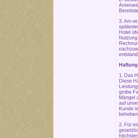
Anreiset
Bereitste
3. Am ve
späteste
Hotel üb
Nutzung 
Rechnung
nachzuwe
entstande
Haftung
1. Das H
Diese Ha
Leistung
grobe Fa
Mängel a
auf unve
Kunde is
beheben 
2. Für e
gesetzli
höchsten