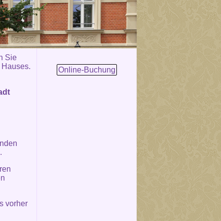
n Sie
s Hauses.
Online-Buchung
adt
unden
.
ren
en
s vorher