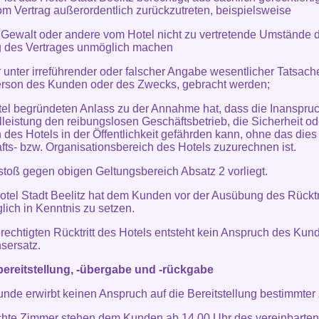
m Vertrag außerordentlich zurückzutreten, beispielsweise
 Gewalt oder andere vom Hotel nicht zu vertretende Umstände d
g des Vertrages unmöglich machen
 unter irreführender oder falscher Angabe wesentlicher Tatsache
erson des Kunden oder des Zwecks, gebracht werden;
tel begründeten Anlass zu der Annahme hat, dass die Inanspr
lleistung den reibungslosen Geschäftsbetrieb, die Sicherheit o
des Hotels in der Öffentlichkeit gefährden kann, ohne das die
fts- bzw. Organisationsbereich des Hotels zuzurechnen ist.
rstoß gegen obigen Geltungsbereich Absatz 2 vorliegt.
otel Stadt Beelitz hat dem Kunden vor der Ausübung des Rücktri
lich in Kenntnis zu setzen.
erechtigten Rücktritt des Hotels entsteht kein Anspruch des Kun
sersatz.
ereitstellung, -übergabe und -rückgabe
unde erwirbt keinen Anspruch auf die Bereitstellung bestimmter
hte Zimmer stehen dem Kunden ab 14.00 Uhr des vereinbarten