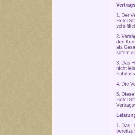
Vertrags
1. Der V
Hotel St
schriftli
2. Vertra
den Kund
als Gesa
sofern d
3. Das H
nicht le
Fahrläss
4. Die V
5. Diese
Hotel St
Vertrags
Leistun
1. Das H
bereitzu