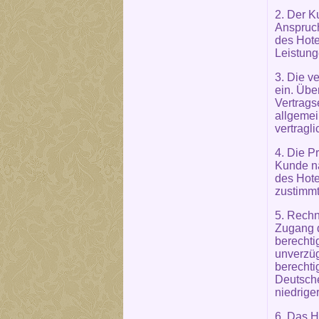
2. Der K
Anspruch
des Hote
Leistung
3. Die v
ein. Übe
Vertrags
allgemei
vertragl
4. Die P
Kunde na
des Hote
zustimmt
5. Rechn
Zugang d
berechti
unverzüg
berechti
Deutsch
niedrige
6. Das H