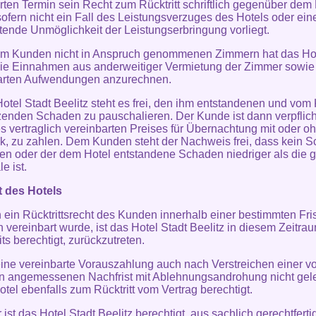
rten Termin sein Recht zum Rücktritt schriftlich gegenüber dem
sofern nicht ein Fall des Leistungsverzuges des Hotels oder ein
etende Unmöglichkeit der Leistungserbringung vorliegt.
om Kunden nicht in Anspruch genommenen Zimmern hat das Hot
die Einnahmen aus anderweitiger Vermietung der Zimmer sowie
arten Aufwendungen anzurechnen.
otel Stadt Beelitz steht es frei, den ihm entstandenen und vo
zenden Schaden zu pauschalieren. Der Kunde ist dann verpflich
 vertraglich vereinbarten Preises für Übernachtung mit oder o
k, zu zahlen. Dem Kunden steht der Nachweis frei, dass kein 
en oder der dem Hotel entstandene Schaden niedriger als die g
e ist.
t des Hotels
n ein Rücktrittsrecht des Kunden innerhalb einer bestimmten Fris
ch vereinbart wurde, ist das Hotel Stadt Beelitz in diesem Zeitra
ts berechtigt, zurückzutreten.
eine vereinbarte Vorauszahlung auch nach Verstreichen einer v
n angemessenen Nachfrist mit Ablehnungsandrohung nicht gelei
otel ebenfalls zum Rücktritt vom Vertrag berechtigt.
 ist das Hotel Stadt Beelitz berechtigt, aus sachlich gerechtfert