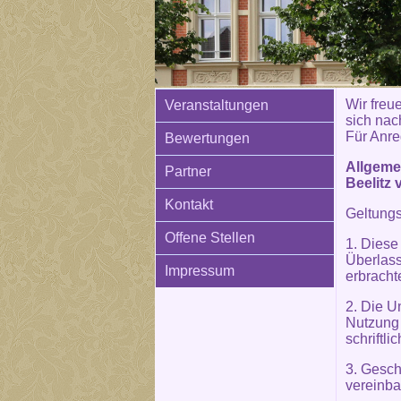
Wir freue
Veranstaltungen
sich nac
Für Anre
Bewertungen
Allgeme
Partner
Beelitz 
Kontakt
Geltung
Offene Stellen
1. Diese
Überlass
Impressum
erbracht
2. Die U
Nutzung
schriftl
3. Gesc
vereinba