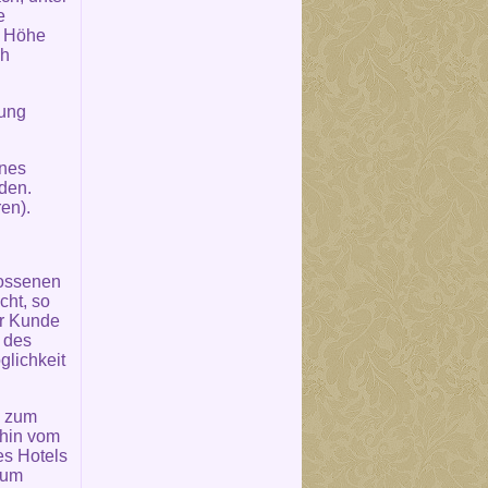
e
e Höhe
ch
rung
ines
den.
en).
lossenen
cht, so
er Kunde
n des
glichkeit
n zum
ahin vom
es Hotels
zum