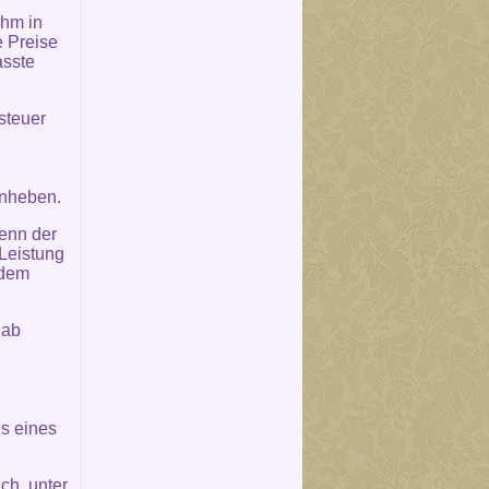
ihm in
 Preise
asste
steuer
anheben.
wenn der
Leistung
 dem
 ab
s eines
ch, unter