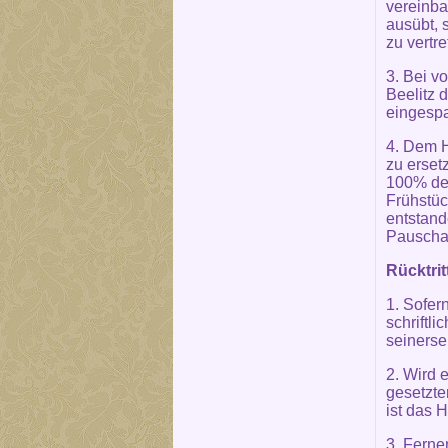
vereinba
ausübt, 
zu vertr
3. Bei v
Beelitz 
eingesp
4. Dem H
zu erset
100% des
Frühstüc
entstand
Pauschal
Rücktrit
1. Sofer
schriftli
seinersei
2. Wird 
gesetzte
ist das H
3. Ferner