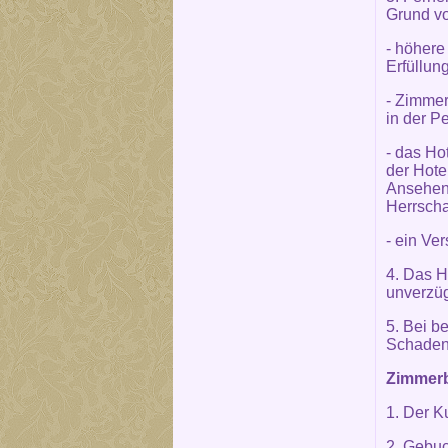
Grund vo
- höhere
Erfüllun
- Zimmer
in der P
- das Ho
der Hote
Ansehen 
Herrscha
- ein Ve
4. Das H
unverzüg
5. Bei b
Schaden
Zimmerb
1. Der K
2. Gebuc