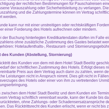
chtigung der rechtlichen Bestimmungen für Pauschalreisen ein
ene Vorauszahlung oder Sicherheitsleitung zu verlangen. Di
uszahlung und die Zahlungstermine können im Vertrag schriftli
rt werden.
unde kann nur mit einer unstreitigen oder rechtskräftigen Forde
r einer Forderung des Hotels aufrechnen oder mindern.
ei der Buchung hinterlegten Kreditkartendaten dürfen im Falle e
zahlens ohne zusätzliche Zustimmung des Gastes belastet wer
gehören: Hotelaufenthalts-, Restaurant- und Stornierungsgebühr
tt des Kunden (Abstellung, Stornierung)
ücktritt des Kunden von dem mit dem Hotel Stadt Beelitz gesch
bedarf der schriftlichen Zustimmung des Hotels. Erfolgt dieses ni
vereinbarte Preis aus dem Vertrag auch dann zu zahlen, wenn d
iche Leistungen nicht in Anspruch nimmt. Dies gilt nicht in Fälle
sverzuges des Hotels oder einer von ihm zu vertretenden Unmö
tungserbringung.
n zwischen dem Hotel Stadt Beelitz und dem Kunden ein Termi
t vom Vertrag schriftlich vereinbart wurde, kann der Kunde bis d
zurücktreten, ohne Zahlungs- oder Schadensersatzansprüche d
en. Das Rücktrittsrecht des Kunden erlischt, wenn er nicht bis 