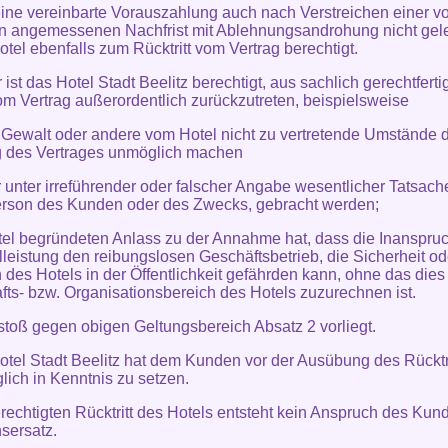
eine vereinbarte Vorauszahlung auch nach Verstreichen einer v
n angemessenen Nachfrist mit Ablehnungsandrohung nicht gelei
otel ebenfalls zum Rücktritt vom Vertrag berechtigt.
 ist das Hotel Stadt Beelitz berechtigt, aus sachlich gerechtfert
m Vertrag außerordentlich zurückzutreten, beispielsweise
 Gewalt oder andere vom Hotel nicht zu vertretende Umstände d
g des Vertrages unmöglich machen
 unter irreführender oder falscher Angabe wesentlicher Tatsache
erson des Kunden oder des Zwecks, gebracht werden;
tel begründeten Anlass zu der Annahme hat, dass die Inanspr
lleistung den reibungslosen Geschäftsbetrieb, die Sicherheit o
des Hotels in der Öffentlichkeit gefährden kann, ohne das die
fts- bzw. Organisationsbereich des Hotels zuzurechnen ist.
rstoß gegen obigen Geltungsbereich Absatz 2 vorliegt.
otel Stadt Beelitz hat dem Kunden vor der Ausübung des Rücktri
lich in Kenntnis zu setzen.
erechtigten Rücktritt des Hotels entsteht kein Anspruch des Kun
sersatz.