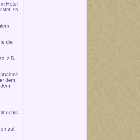
om Hotel
stet, so
igtem
ie die
n, z.B.
uchnahme
der dem
s dem
ttrechts
den auf