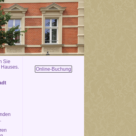
n Sie
s Hauses.
Online-Buchung
adt
unden
.
ren
en