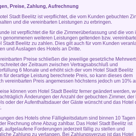
gen, Preise, Zahlung, Aufrechnung
otel Stadt Beelitz ist verpflichtet, die vom Kunden gebuchten Z
halten und die vereinbarten Leistungen zu erbringen.
unde ist verpflichtet die für die Zimmerüberlassung und die von 
 genommenen weiteren Leistungen geltenden bzw. vereinbarte
l Stadt Beelitz zu zahlen. Dies gilt auch für vom Kunden veranl
en und Auslagen des Hotels an Dritte.
ereinbarten Preise schließen die jeweilige gesetzliche Mehrwert
rschreitet der Zeitraum zwischen Vertragsabschluß und
erfüllung 6 Monate und erhöht sich der vom Hotel Stadt Beelitz
n für derartige Leistung berechnete Preis, so kann dieses dem
ich vereinbarten Preis angemessen höchstens jedoch um 10% 
reise können vom Hotel Stadt Beelitz ferner geändert werden, 
chträglich Änderungen der Anzahl der gebuchten Zimmer, der 
ls oder der Aufenthaltsdauer der Gäste wünscht und das Hotel
.
ungen des Hotels ohne Fälligkeitsdatum sind binnen 10 Tagen
er Rechnung ohne Abzug zahlbar. Das Hotel Stadt Beelitz ist
gt, aufgelaufene Forderungen jederzeit fällig zu stellen und
liche Zahlung zu verlangen. Bei Zahlungsverzug ist das Hotel