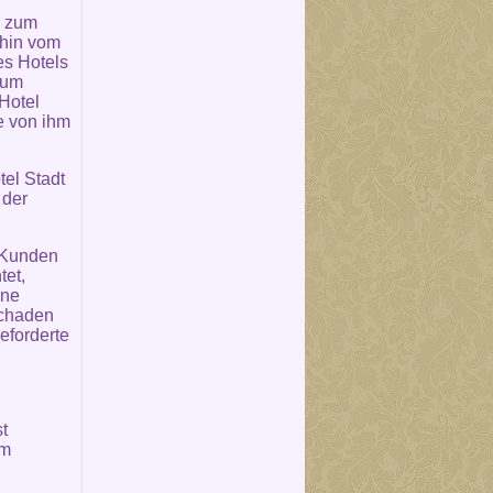
n zum
ahin vom
es Hotels
zum
 Hotel
e von ihm
el Stadt
 der
m Kunden
tet,
hne
Schaden
eforderte
t
um