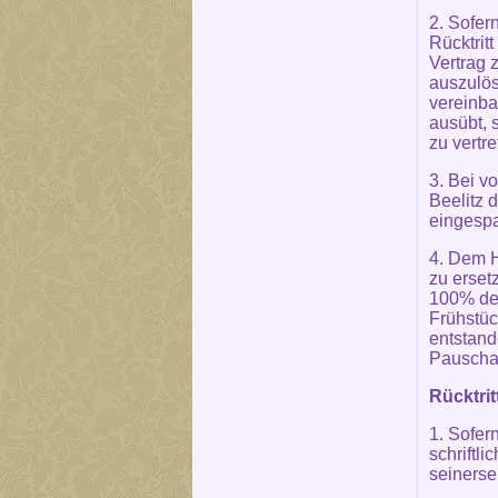
2. Sofer
Rücktrit
Vertrag 
auszulös
vereinba
ausübt, 
zu vertr
3. Bei v
Beelitz 
eingesp
4. Dem H
zu erset
100% des
Frühstüc
entstand
Pauschal
Rücktrit
1. Sofer
schriftli
seinersei