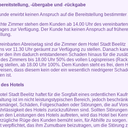
ereitstellung, -übergabe und -rückgabe
unde erwirbt keinen Anspruch auf die Bereitstellung bestimmter
hte Zimmer stehen dem Kunden ab 14.00 Uhr des vereinbarten
ages zur Verfügung. Der Kunde hat keinen Anspruch auf früher
llung.
reinbarten Abreisetag sind die Zimmer dem Hotel Stadt Beelitz
ns vor 11.30 Uhr geräumt zur Verfügung zu stellen. Danach kan
er den ihm dadurch entstandenen Schaden hinaus für die zusät
des Zimmers bis 18.00 Uhr 50% des vollen Logispreises (Rack 
 stellen, ab 18.00 Uhr 100%. Dem Kunden steht es frei, dem H
isen, dass diesem kein oder ein wesentlich niedrigerer Scha
n ist.
 des Hotels
otel Stadt Beelitz haftet für die Sorgfalt eines ordentlichen Kau
ltung ist im nicht leistungstypischen Bereich, jedoch beschränk
smängel, Schäden, Folgeschaden oder Störungen, die auf Vors
hrlässigkeit des Hotels zurückzuführen sind. Sollten Störungen
n den Leistungen des Hotels auftreten, wird das Hotel bei Kenn
rzügliche Rüge des Kunden bemüht sein, für Abhilfe zu sorgen.
t verpflichtet, das ihm Zumutbare beizutragen, um die Störung 