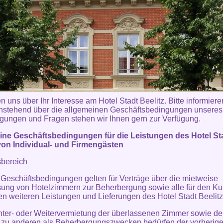
n uns über Ihr Interesse am Hotel Stadt Beelitz. Bitte informiere
hstehend über die allgemeinen Geschäftsbedingungen unsere
gungen und Fragen stehen wir Ihnen gern zur Verfügung.
ine Geschäftsbedingungen für die Leistungen des Hotel St
von Individual- und Firmengästen
sbereich
 Geschäftsbedingungen gelten für Verträge über die mietweise
ung von Hotelzimmern zur Beherbergung sowie alle für den K
en weiteren Leistungen und Lieferungen des Hotel Stadt Beelitz
nter- oder Weitervermietung der überlassenen Zimmer sowie de
 zu anderen als Beherbergungszwecken bedürfen der vorherig