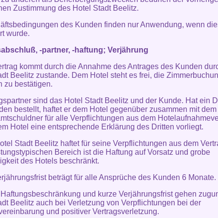
ichen Zustimmung des Hotel Stadt Beelitz.
häftsbedingungen des Kunden finden nur Anwendung, wenn die
rt wurde.
abschluß, -partner, -haftung; Verjährung
ertrag kommt durch die Annahme des Antrages des Kunden dur
adt Beelitz zustande. Dem Hotel steht es frei, die Zimmerbuchu
ch zu bestätigen.
gspartner sind das Hotel Stadt Beelitz und der Kunde. Hat ein Dri
en bestellt, haftet er dem Hotel gegenüber zusammen mit de
mtschuldner für alle Verpflichtungen aus dem Hotelaufnahmeve
em Hotel eine entsprechende Erklärung des Dritten vorliegt.
otel Stadt Beelitz haftet für seine Verpflichtungen aus dem Vertr
istungstypischen Bereich ist die Haftung auf Vorsatz und grobe
igkeit des Hotels beschränkt.
erjährungsfrist beträgt für alle Ansprüche des Kunden 6 Monate.
 Haftungsbeschränkung und kurze Verjährungsfrist gehen zugu
adt Beelitz auch bei Verletzung von Verpflichtungen bei der
vereinbarung und positiver Vertragsverletzung.