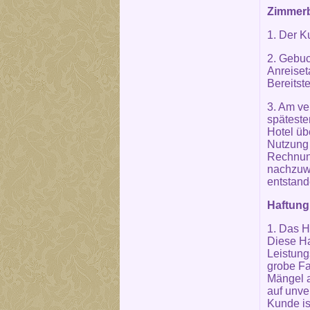
Zimmerb
1. Der K
2. Gebuc
Anreiset
Bereitste
3. Am ve
späteste
Hotel üb
Nutzung 
Rechnung
nachzuwe
entstande
Haftung
1. Das H
Diese Ha
Leistung
grobe Fa
Mängel a
auf unve
Kunde is