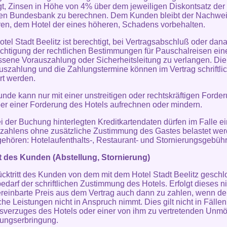
gt, Zinsen in Höhe von 4% über dem jeweiligen Diskontsatz der
en Bundesbank zu berechnen. Dem Kunden bleibt der Nachwei
ren, dem Hotel der eines höheren, Schadens vorbehalten.
otel Stadt Beelitz ist berechtigt, bei Vertragsabschluß oder dana
chtigung der rechtlichen Bestimmungen für Pauschalreisen ein
ene Vorauszahlung oder Sicherheitsleitung zu verlangen. Di
uszahlung und die Zahlungstermine können im Vertrag schriftli
rt werden.
unde kann nur mit einer unstreitigen oder rechtskräftigen Forde
r einer Forderung des Hotels aufrechnen oder mindern.
ei der Buchung hinterlegten Kreditkartendaten dürfen im Falle e
zahlens ohne zusätzliche Zustimmung des Gastes belastet wer
gehören: Hotelaufenthalts-, Restaurant- und Stornierungsgebühr
tt des Kunden (Abstellung, Stornierung)
ücktritt des Kunden von dem mit dem Hotel Stadt Beelitz gesch
bedarf der schriftlichen Zustimmung des Hotels. Erfolgt dieses ni
vereinbarte Preis aus dem Vertrag auch dann zu zahlen, wenn d
iche Leistungen nicht in Anspruch nimmt. Dies gilt nicht in Fälle
sverzuges des Hotels oder einer von ihm zu vertretenden Unmö
tungserbringung.