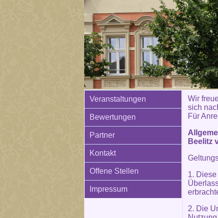
Wir freue
Veranstaltungen
sich nac
Für Anre
Bewertungen
Allgeme
Partner
Beelitz 
Kontakt
Geltung
Offene Stellen
1. Diese
Überlass
Impressum
erbracht
2. Die U
Nutzung