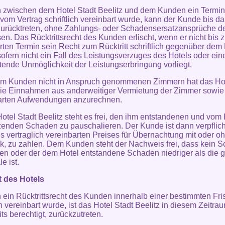
n zwischen dem Hotel Stadt Beelitz und dem Kunden ein Termi
t vom Vertrag schriftlich vereinbart wurde, kann der Kunde bis d
zurücktreten, ohne Zahlungs- oder Schadensersatzansprüche d
en. Das Rücktrittsrecht des Kunden erlischt, wenn er nicht bis 
rten Termin sein Recht zum Rücktritt schriftlich gegenüber dem
sofern nicht ein Fall des Leistungsverzuges des Hotels oder ein
etende Unmöglichkeit der Leistungserbringung vorliegt.
om Kunden nicht in Anspruch genommenen Zimmern hat das Hot
die Einnahmen aus anderweitiger Vermietung der Zimmer sowie
arten Aufwendungen anzurechnen.
otel Stadt Beelitz steht es frei, den ihm entstandenen und vo
zenden Schaden zu pauschalieren. Der Kunde ist dann verpflich
 vertraglich vereinbarten Preises für Übernachtung mit oder o
k, zu zahlen. Dem Kunden steht der Nachweis frei, dass kein 
en oder der dem Hotel entstandene Schaden niedriger als die g
e ist.
t des Hotels
n ein Rücktrittsrecht des Kunden innerhalb einer bestimmten Fris
ch vereinbart wurde, ist das Hotel Stadt Beelitz in diesem Zeitra
ts berechtigt, zurückzutreten.