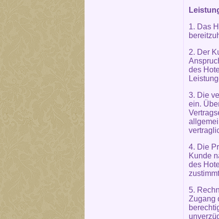
Leistun
1. Das H
bereitzu
2. Der K
Anspruch
des Hote
Leistung
3. Die v
ein. Übe
Vertrags
allgemei
vertragl
4. Die P
Kunde na
des Hote
zustimmt
5. Rechn
Zugang d
berechti
unverzüg