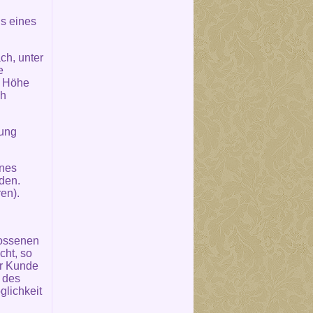
s eines
ch, unter
e
e Höhe
ch
rung
ines
den.
en).
lossenen
cht, so
er Kunde
n des
glichkeit