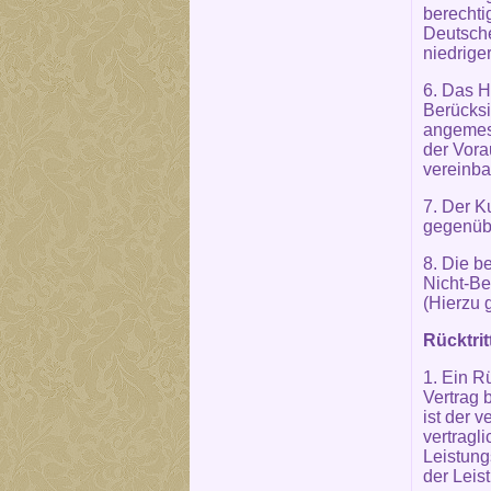
berechti
Deutsch
niedrige
6. Das H
Berücksi
angemess
der Vora
vereinba
7. Der K
gegenübe
8. Die b
Nicht-Be
(Hierzu 
Rücktri
1. Ein R
Vertrag 
ist der 
vertragl
Leistung
der Leis