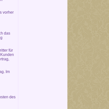
s vorher
ch das
ng
tter für
m Kunden
rtrag,
ag. Im
nsten des