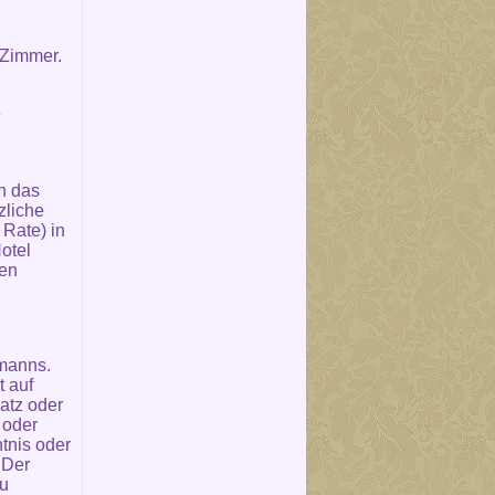
 Zimmer.
e
n das
zliche
Rate) in
otel
den
fmanns.
t auf
atz oder
 oder
tnis oder
 Der
zu