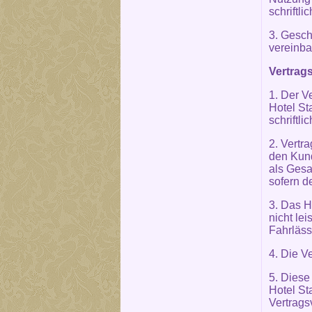
schriftl
3. Gesc
vereinba
Vertrags
1. Der V
Hotel St
schriftli
2. Vertra
den Kund
als Gesa
sofern d
3. Das H
nicht le
Fahrläss
4. Die V
5. Diese
Hotel St
Vertrags