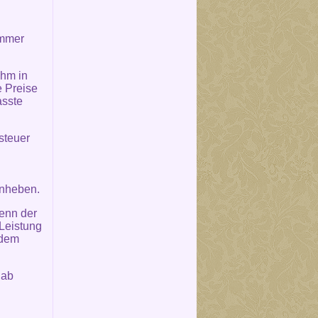
immer
ihm in
 Preise
asste
steuer
anheben.
wenn der
Leistung
 dem
 ab