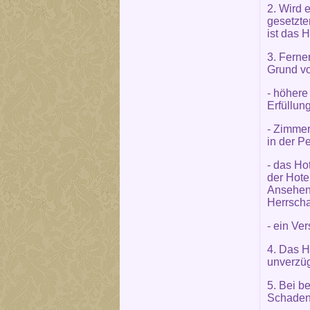
2. Wird 
gesetzte
ist das H
3. Ferner
Grund vo
- höhere
Erfüllun
- Zimmer
in der P
- das Ho
der Hote
Ansehen 
Herrscha
- ein Ve
4. Das H
unverzüg
5. Bei b
Schaden