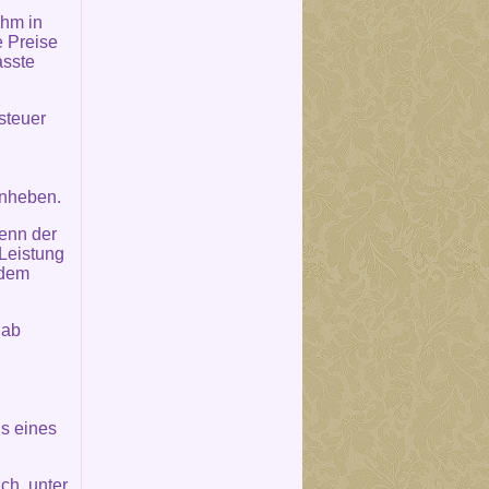
ihm in
 Preise
asste
steuer
anheben.
wenn der
Leistung
 dem
 ab
s eines
ch, unter