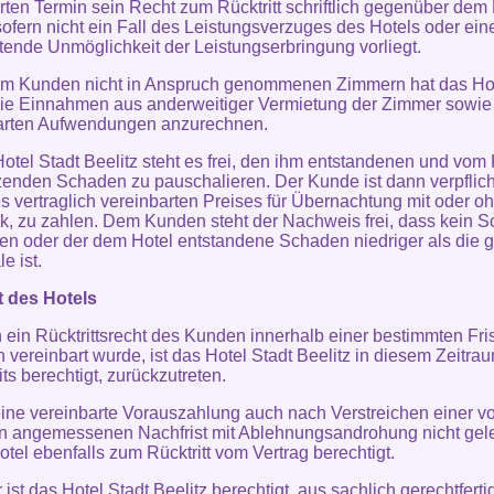
rten Termin sein Recht zum Rücktritt schriftlich gegenüber dem
sofern nicht ein Fall des Leistungsverzuges des Hotels oder ein
etende Unmöglichkeit der Leistungserbringung vorliegt.
om Kunden nicht in Anspruch genommenen Zimmern hat das Hot
die Einnahmen aus anderweitiger Vermietung der Zimmer sowie
arten Aufwendungen anzurechnen.
otel Stadt Beelitz steht es frei, den ihm entstandenen und vo
zenden Schaden zu pauschalieren. Der Kunde ist dann verpflich
 vertraglich vereinbarten Preises für Übernachtung mit oder o
k, zu zahlen. Dem Kunden steht der Nachweis frei, dass kein 
en oder der dem Hotel entstandene Schaden niedriger als die g
e ist.
t des Hotels
n ein Rücktrittsrecht des Kunden innerhalb einer bestimmten Fris
ch vereinbart wurde, ist das Hotel Stadt Beelitz in diesem Zeitra
ts berechtigt, zurückzutreten.
eine vereinbarte Vorauszahlung auch nach Verstreichen einer v
n angemessenen Nachfrist mit Ablehnungsandrohung nicht gelei
otel ebenfalls zum Rücktritt vom Vertrag berechtigt.
 ist das Hotel Stadt Beelitz berechtigt, aus sachlich gerechtfert