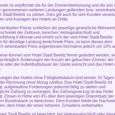
unde ist verpflichtet die für die Zimmerüberlassung und die von 
 genommenen weiteren Leistungen geltenden bzw. vereinbarte
l Stadt Beelitz zu zahlen. Dies gilt auch für vom Kunden veranl
en und Auslagen des Hotels an Dritte.
ereinbarten Preise schließen die jeweilige gesetzliche Mehrwert
rschreitet der Zeitraum zwischen Vertragsabschluß und
erfüllung 6 Monate und erhöht sich der vom Hotel Stadt Beelitz
n für derartige Leistung berechnete Preis, so kann dieses dem
ich vereinbarten Preis angemessen höchstens jedoch um 10% 
reise können vom Hotel Stadt Beelitz ferner geändert werden, 
chträglich Änderungen der Anzahl der gebuchten Zimmer, der 
ls oder der Aufenthaltsdauer der Gäste wünscht und das Hotel
.
ungen des Hotels ohne Fälligkeitsdatum sind binnen 10 Tagen
er Rechnung ohne Abzug zahlbar. Das Hotel Stadt Beelitz ist
gt, aufgelaufene Forderungen jederzeit fällig zu stellen und
liche Zahlung zu verlangen. Bei Zahlungsverzug ist das Hotel
gt, Zinsen in Höhe von 4% über dem jeweiligen Diskontsatz der
en Bundesbank zu berechnen. Dem Kunden bleibt der Nachwei
ren, dem Hotel der eines höheren, Schadens vorbehalten.
otel Stadt Beelitz ist berechtigt, bei Vertragsabschluß oder dana