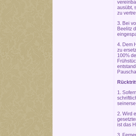
vereinba
ausübt, 
zu vertr
3. Bei v
Beelitz 
eingesp
4. Dem H
zu erset
100% des
Frühstüc
entstand
Pauschal
Rücktrit
1. Sofer
schriftli
seinersei
2. Wird 
gesetzte
ist das H
3. Ferner