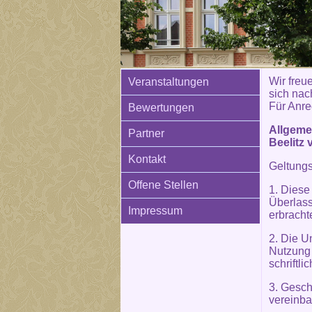
Wir freue
Veranstaltungen
sich nac
Für Anre
Bewertungen
Allgeme
Partner
Beelitz 
Kontakt
Geltung
Offene Stellen
1. Diese
Überlass
Impressum
erbracht
2. Die U
Nutzung
schriftl
3. Gesc
vereinba