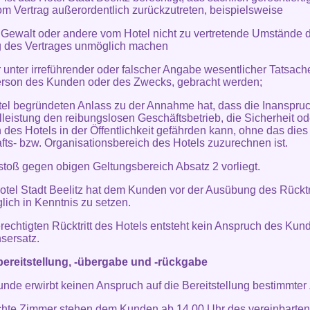
m Vertrag außerordentlich zurückzutreten, beispielsweise
 Gewalt oder andere vom Hotel nicht zu vertretende Umstände d
g des Vertrages unmöglich machen
 unter irreführender oder falscher Angabe wesentlicher Tatsache
erson des Kunden oder des Zwecks, gebracht werden;
tel begründeten Anlass zu der Annahme hat, dass die Inanspr
lleistung den reibungslosen Geschäftsbetrieb, die Sicherheit o
des Hotels in der Öffentlichkeit gefährden kann, ohne das die
fts- bzw. Organisationsbereich des Hotels zuzurechnen ist.
rstoß gegen obigen Geltungsbereich Absatz 2 vorliegt.
otel Stadt Beelitz hat dem Kunden vor der Ausübung des Rücktri
lich in Kenntnis zu setzen.
erechtigten Rücktritt des Hotels entsteht kein Anspruch des Kun
sersatz.
ereitstellung, -übergabe und -rückgabe
unde erwirbt keinen Anspruch auf die Bereitstellung bestimmter
hte Zimmer stehen dem Kunden ab 14.00 Uhr des vereinbarten