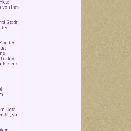
 Hotel
e von ihm
el Stadt
 der
m Kunden
tet,
hne
Schaden
eforderte
t
um
om Hotel
stet, so
igtem