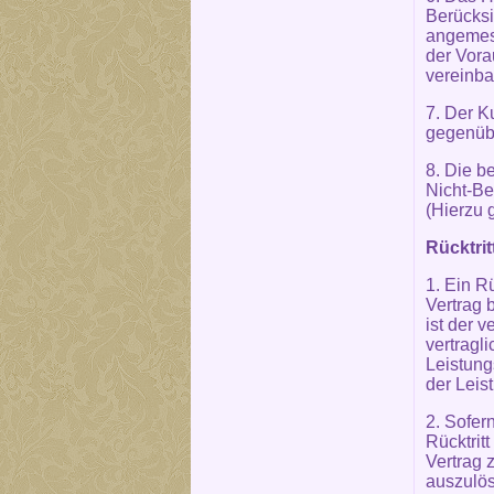
Berücksi
angemess
der Vora
vereinba
7. Der K
gegenübe
8. Die b
Nicht-Be
(Hierzu 
Rücktri
1. Ein R
Vertrag 
ist der 
vertragl
Leistung
der Leis
2. Sofer
Rücktrit
Vertrag 
auszulös