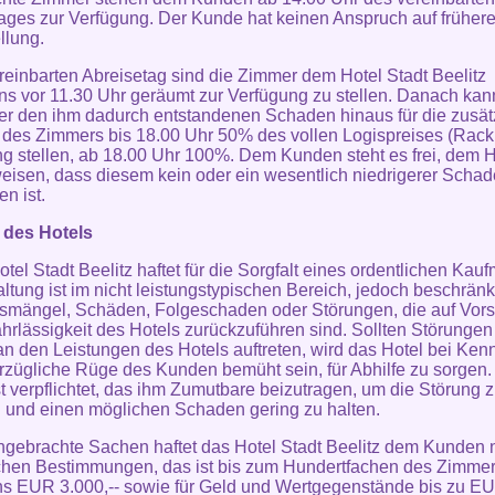
ages zur Verfügung. Der Kunde hat keinen Anspruch auf früher
llung.
reinbarten Abreisetag sind die Zimmer dem Hotel Stadt Beelitz
ns vor 11.30 Uhr geräumt zur Verfügung zu stellen. Danach kan
er den ihm dadurch entstandenen Schaden hinaus für die zusät
des Zimmers bis 18.00 Uhr 50% des vollen Logispreises (Rack 
 stellen, ab 18.00 Uhr 100%. Dem Kunden steht es frei, dem H
isen, dass diesem kein oder ein wesentlich niedrigerer Scha
n ist.
 des Hotels
otel Stadt Beelitz haftet für die Sorgfalt eines ordentlichen Kau
ltung ist im nicht leistungstypischen Bereich, jedoch beschränk
smängel, Schäden, Folgeschaden oder Störungen, die auf Vors
hrlässigkeit des Hotels zurückzuführen sind. Sollten Störungen
n den Leistungen des Hotels auftreten, wird das Hotel bei Kenn
rzügliche Rüge des Kunden bemüht sein, für Abhilfe zu sorgen.
t verpflichtet, das ihm Zumutbare beizutragen, um die Störung 
und einen möglichen Schaden gering zu halten.
ingebrachte Sachen haftet das Hotel Stadt Beelitz dem Kunden
chen Bestimmungen, das ist bis zum Hundertfachen des Zimmer
s EUR 3.000,-- sowie für Geld und Wertgegenstände bis zu EU