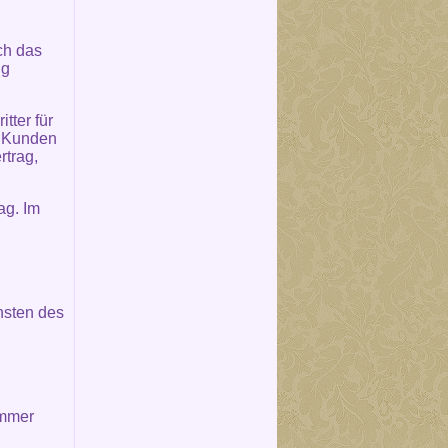
ch das
ng
tter für
m Kunden
rtrag,
ag. Im
nsten des
immer