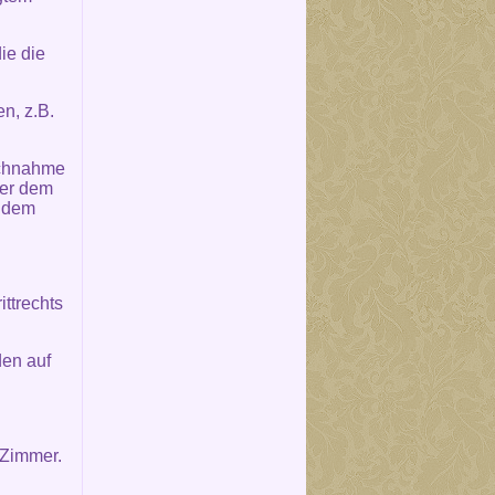
ie die
n, z.B.
uchnahme
der dem
s dem
ttrechts
den auf
 Zimmer.