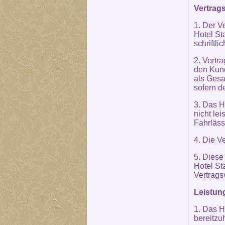
Vertrags
1. Der V
Hotel St
schriftli
2. Vertra
den Kund
als Gesa
sofern d
3. Das H
nicht le
Fahrläss
4. Die V
5. Diese
Hotel St
Vertrags
Leistun
1. Das H
bereitzu