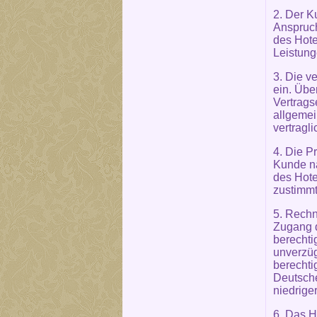
2. Der K
Anspruch
des Hote
Leistung
3. Die v
ein. Übe
Vertrags
allgemei
vertragl
4. Die P
Kunde na
des Hote
zustimmt
5. Rechn
Zugang d
berechti
unverzüg
berechti
Deutsch
niedrige
6. Das H