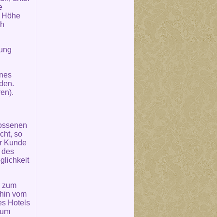
e
e Höhe
ch
rung
ines
den.
en).
lossenen
cht, so
er Kunde
n des
glichkeit
n zum
ahin vom
es Hotels
zum