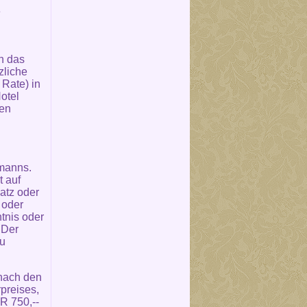
e
n das
zliche
Rate) in
otel
den
fmanns.
t auf
atz oder
 oder
tnis oder
 Der
zu
 nach den
preises,
R 750,--