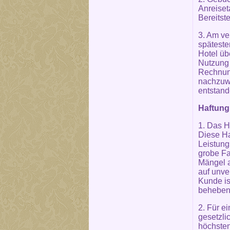
Anreiset
Bereitste
3. Am ve
späteste
Hotel üb
Nutzung 
Rechnung
nachzuwe
entstande
Haftung
1. Das H
Diese Ha
Leistung
grobe Fa
Mängel a
auf unve
Kunde is
beheben 
2. Für e
gesetzli
höchsten