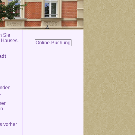
n Sie
s Hauses.
Online-Buchung
adt
unden
.
ren
en
s vorher