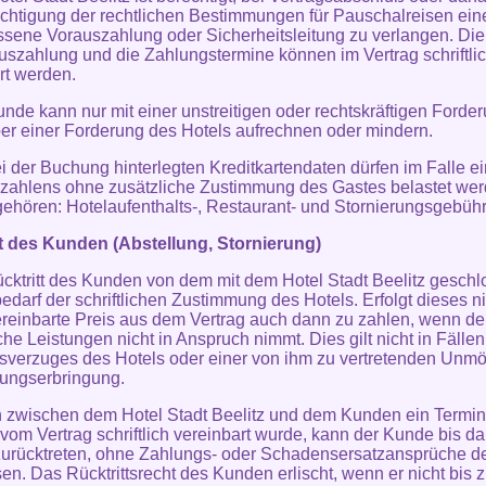
chtigung der rechtlichen Bestimmungen für Pauschalreisen ein
ene Vorauszahlung oder Sicherheitsleitung zu verlangen. Di
uszahlung und die Zahlungstermine können im Vertrag schriftli
rt werden.
unde kann nur mit einer unstreitigen oder rechtskräftigen Forde
r einer Forderung des Hotels aufrechnen oder mindern.
ei der Buchung hinterlegten Kreditkartendaten dürfen im Falle e
zahlens ohne zusätzliche Zustimmung des Gastes belastet wer
gehören: Hotelaufenthalts-, Restaurant- und Stornierungsgebühr
tt des Kunden (Abstellung, Stornierung)
ücktritt des Kunden von dem mit dem Hotel Stadt Beelitz gesch
bedarf der schriftlichen Zustimmung des Hotels. Erfolgt dieses ni
vereinbarte Preis aus dem Vertrag auch dann zu zahlen, wenn d
iche Leistungen nicht in Anspruch nimmt. Dies gilt nicht in Fälle
sverzuges des Hotels oder einer von ihm zu vertretenden Unmö
tungserbringung.
n zwischen dem Hotel Stadt Beelitz und dem Kunden ein Termi
t vom Vertrag schriftlich vereinbart wurde, kann der Kunde bis d
zurücktreten, ohne Zahlungs- oder Schadensersatzansprüche d
en. Das Rücktrittsrecht des Kunden erlischt, wenn er nicht bis 