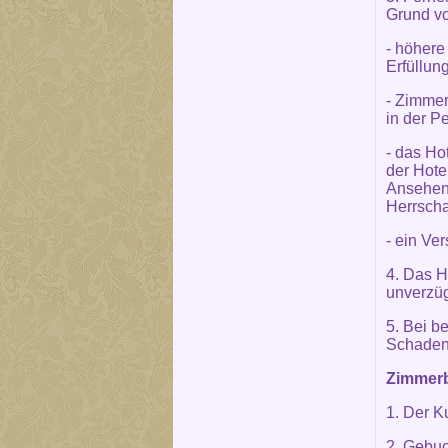
Grund vo
- höhere
Erfüllun
- Zimmer
in der P
- das Ho
der Hote
Ansehen 
Herrscha
- ein Ve
4. Das H
unverzüg
5. Bei b
Schaden
Zimmerb
1. Der K
2. Gebuc