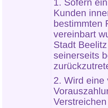
1. Sofern ein
Kunden inner
bestimmten Fr
vereinbart wu
Stadt Beelit
seinerseits b
zurückzutret
2. Wird eine
Vorauszahlu
Verstreichen