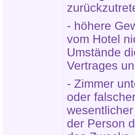
zurückzutret
- höhere Gew
vom Hotel ni
Umstände die
Vertrages u
- Zimmer unt
oder falsche
wesentlicher
der Person 