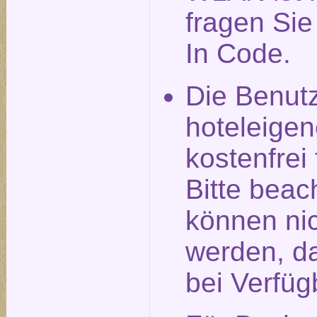
fragen Si
In Code.
Die Benut
hoteleigen
kostenfrei
Bitte beac
können nic
werden, da
bei Verfüg