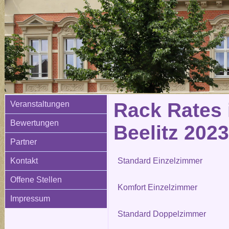
Rack Rates 
Veranstaltungen
Bewertungen
Beelitz 2023
Partner
Kontakt
Standard Einzelzimmer
Offene Stellen
Komfort Einzelzimmer
Impressum
Standard Doppelzimmer