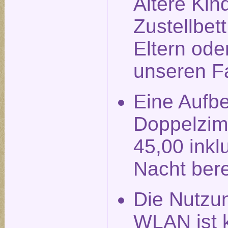
Ältere Kin
Zustellbet
Eltern ode
unseren F
Eine Aufbe
Doppelzim
45,00 inkl
Nacht ber
Die Nutzu
WLAN ist k