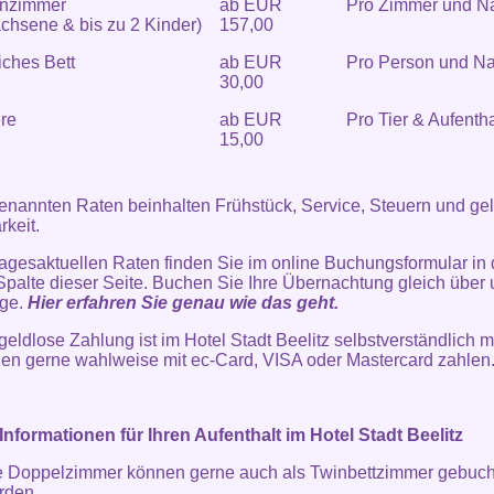
enzimmer
ab EUR
Pro Zimmer und N
chsene & bis zu 2 Kinder)
157,00
iches Bett
ab EUR
Pro Person und Na
30,00
re
ab EUR
Pro Tier & Aufentha
15,00
enannten Raten beinhalten Frühstück, Service, Steuern und ge
rkeit.
agesaktuellen Raten finden Sie im online Buchungsformular in 
Spalte dieser Seite. Buchen Sie Ihre Übernachtung gleich über
ge.
Hier erfahren Sie genau wie das geht.
geldlose Zahlung ist im Hotel Stadt Beelitz selbstverständlich m
en gerne wahlweise mit ec-Card, VISA oder Mastercard zahlen
Informationen für Ihren Aufenthalt im Hotel Stadt Beelitz
e Doppelzimmer können gerne auch als Twinbettzimmer gebuch
rden.