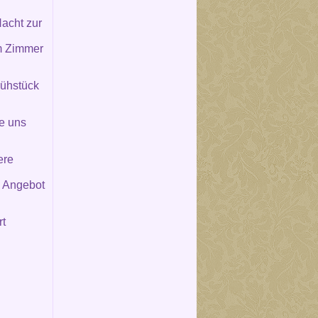
acht zur
im Zimmer
rühstück
ie uns
ere
s Angebot
rt