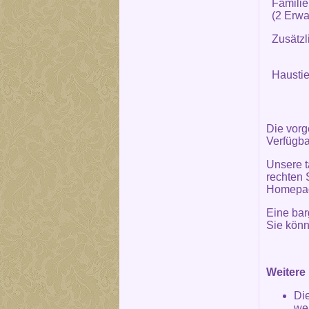
Famili
(2 Erwa
Zusätzl
Haustie
Die vorg
Verfügba
Unsere t
rechten 
Homepa
Eine bar
Sie könn
Weitere 
Di
we