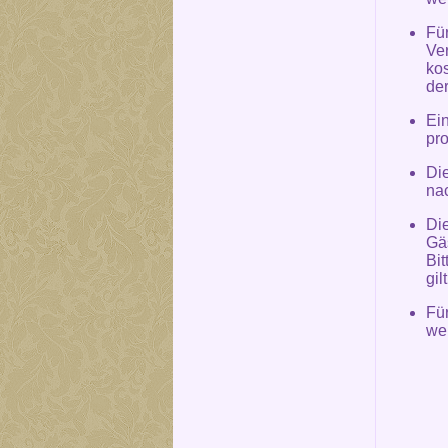
Fü
Ve
kos
de
Ei
pr
Die
na
Die
Gä
Bit
gil
Fü
we