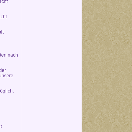
acht
cht
lt
lten nach
der
 unsere
öglich.
.
t