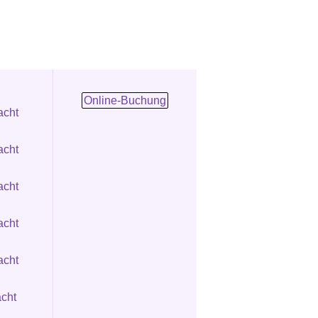
Online-Buchung
acht
acht
acht
acht
acht
cht