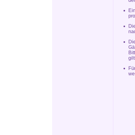
de
Ei
pr
Die
na
Die
Gä
Bit
gil
Fü
we