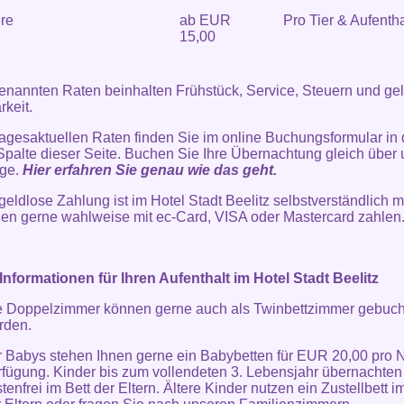
re
ab EUR
Pro Tier & Aufentha
15,00
enannten Raten beinhalten Frühstück, Service, Steuern und ge
rkeit.
agesaktuellen Raten finden Sie im online Buchungsformular in 
Spalte dieser Seite. Buchen Sie Ihre Übernachtung gleich über
ge.
Hier erfahren Sie genau wie das geht.
geldlose Zahlung ist im Hotel Stadt Beelitz selbstverständlich m
en gerne wahlweise mit ec-Card, VISA oder Mastercard zahlen
Informationen für Ihren Aufenthalt im Hotel Stadt Beelitz
e Doppelzimmer können gerne auch als Twinbettzimmer gebuch
rden.
r Babys stehen Ihnen gerne ein Babybetten für EUR 20,00 pro N
rfügung. Kinder bis zum vollendeten 3. Lebensjahr übernachten
tenfrei im Bett der Eltern. Ältere Kinder nutzen ein Zustellbett 