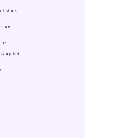
rühstück
ie uns
ere
s Angebot
rt