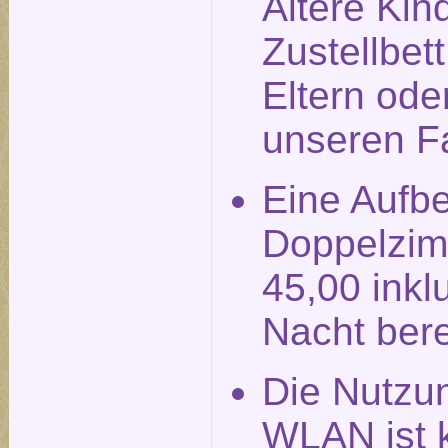
Ältere Kin
Zustellbet
Eltern ode
unseren F
Eine Aufbe
Doppelzim
45,00 inkl
Nacht ber
Die Nutzu
WLAN ist k