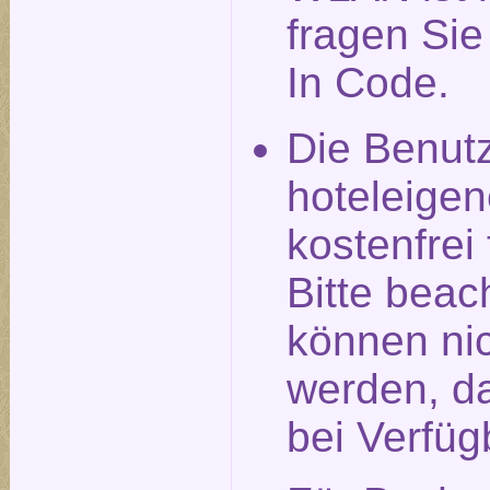
fragen Si
In Code.
Die Benut
hoteleigen
kostenfrei
Bitte beac
können nic
werden, da
bei Verfüg