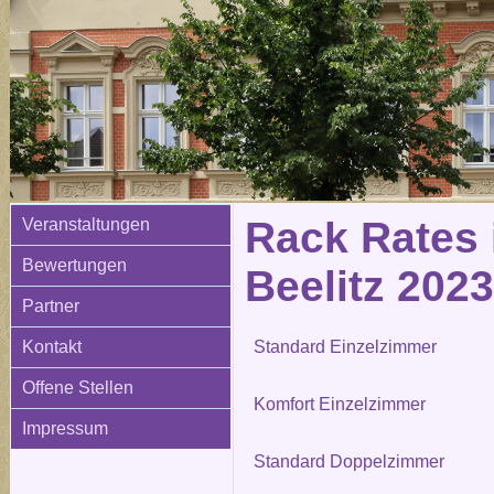
Rack Rates 
Veranstaltungen
Bewertungen
Beelitz 2023
Partner
Kontakt
Standard Einzelzimmer
Offene Stellen
Komfort Einzelzimmer
Impressum
Standard Doppelzimmer