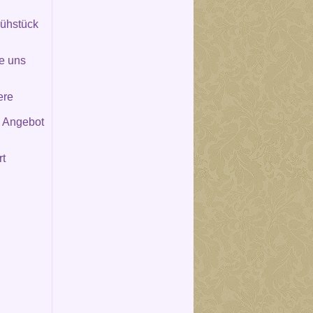
rühstück
ie uns
ere
s Angebot
rt