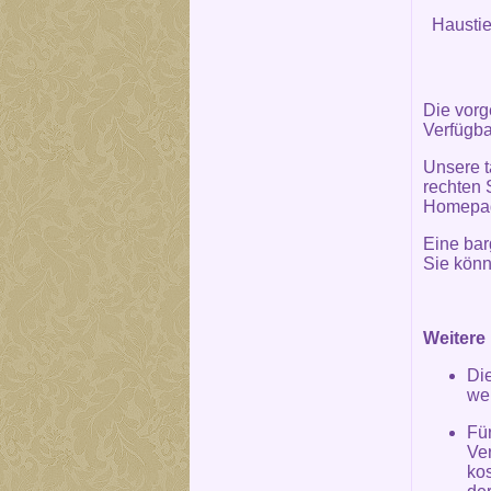
Haustie
Die vorg
Verfügba
Unsere t
rechten 
Homepa
Eine bar
Sie könn
Weitere 
Di
we
Fü
Ve
kos