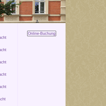
Online-Buchung
acht
acht
acht
acht
acht
cht