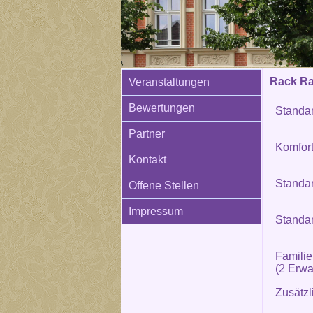
Rack Rat
Veranstaltungen
Bewertungen
Standa
Partner
Komfor
Kontakt
Standa
Offene Stellen
Impressum
Standa
Famili
(2 Erwa
Zusätzl