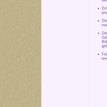
de
Ei
pr
Die
na
Die
Gä
Bit
gil
Fü
we