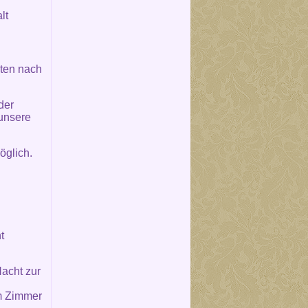
lt
lten nach
der
 unsere
öglich.
.
t
acht zur
im Zimmer