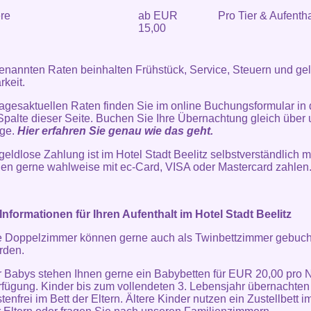
re
ab EUR
Pro Tier & Aufentha
15,00
enannten Raten beinhalten Frühstück, Service, Steuern und ge
rkeit.
agesaktuellen Raten finden Sie im online Buchungsformular in 
Spalte dieser Seite. Buchen Sie Ihre Übernachtung gleich über
ge.
Hier erfahren Sie genau wie das geht.
geldlose Zahlung ist im Hotel Stadt Beelitz selbstverständlich m
en gerne wahlweise mit ec-Card, VISA oder Mastercard zahlen
Informationen für Ihren Aufenthalt im Hotel Stadt Beelitz
e Doppelzimmer können gerne auch als Twinbettzimmer gebuch
rden.
r Babys stehen Ihnen gerne ein Babybetten für EUR 20,00 pro N
rfügung. Kinder bis zum vollendeten 3. Lebensjahr übernachten
tenfrei im Bett der Eltern. Ältere Kinder nutzen ein Zustellbett 