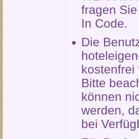
fragen Si
In Code.
Die Benut
hoteleigen
kostenfrei
Bitte beac
können nic
werden, da
bei Verfüg