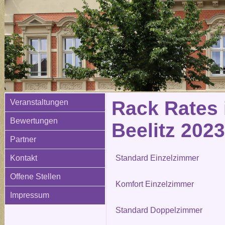
Rack Rates 
Veranstaltungen
Bewertungen
Beelitz 2023
Partner
Kontakt
Standard Einzelzimmer
Offene Stellen
Komfort Einzelzimmer
Impressum
Standard Doppelzimmer