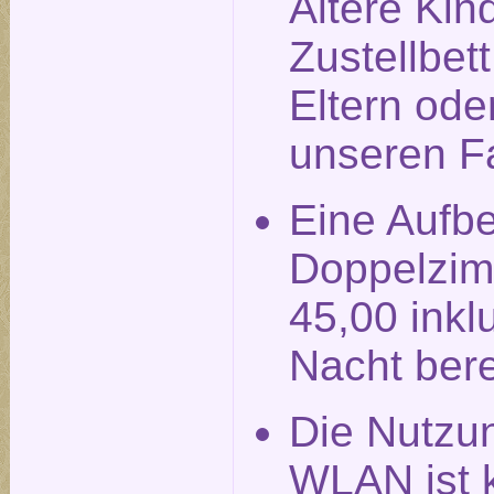
Ältere Kin
Zustellbet
Eltern ode
unseren F
Eine Aufbe
Doppelzim
45,00 inkl
Nacht ber
Die Nutzu
WLAN ist k