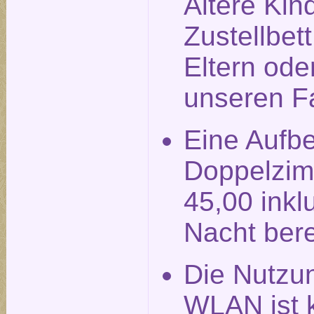
Ältere Kin
Zustellbet
Eltern ode
unseren F
Eine Aufbe
Doppelzim
45,00 inkl
Nacht ber
Die Nutzu
WLAN ist k