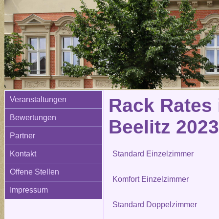
Rack Rates 
Veranstaltungen
Bewertungen
Beelitz 2023
Partner
Kontakt
Standard Einzelzimmer
Offene Stellen
Komfort Einzelzimmer
Impressum
Standard Doppelzimmer