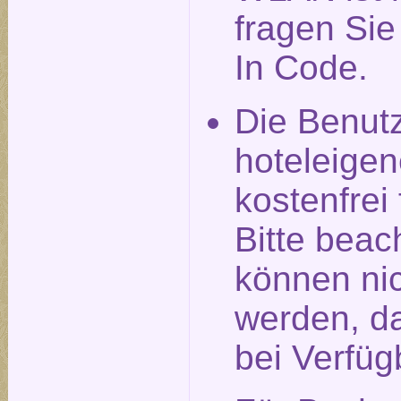
fragen Si
In Code.
Die Benut
hoteleigen
kostenfrei
Bitte beac
können nic
werden, da
bei Verfüg