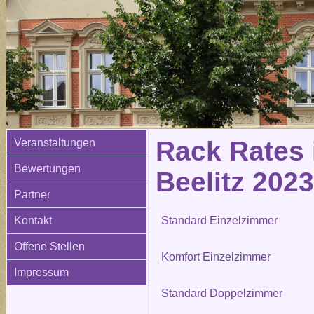
Rack Rates 
Veranstaltungen
Bewertungen
Beelitz 2023
Partner
Kontakt
Standard Einzelzimmer
Offene Stellen
Komfort Einzelzimmer
Impressum
Standard Doppelzimmer