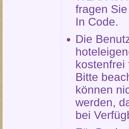
fragen Si
In Code.
Die Benut
hoteleigen
kostenfrei
Bitte beac
können nic
werden, da
bei Verfüg