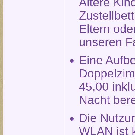
Ältere Kin
Zustellbet
Eltern ode
unseren F
Eine Aufbe
Doppelzim
45,00 inkl
Nacht ber
Die Nutzu
WLAN ist k