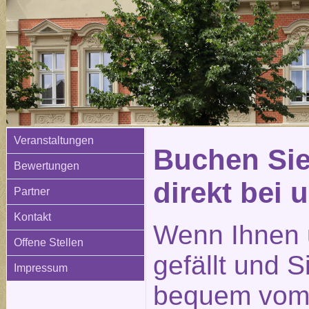
Veranstaltungen
Buchen Sie
Bewertungen
direkt bei 
Partner
Kontakt
Wenn Ihnen 
Offene Stellen
gefällt und 
Impressum
bequem vom 