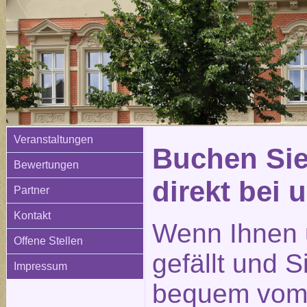
Veranstaltungen
Buchen Sie
Bewertungen
direkt bei 
Partner
Kontakt
Wenn Ihnen 
Offene Stellen
gefällt und 
Impressum
bequem vom 