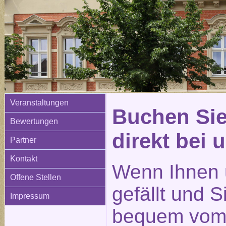
Veranstaltungen
Buchen Sie
Bewertungen
direkt bei 
Partner
Kontakt
Wenn Ihnen 
Offene Stellen
gefällt und 
Impressum
bequem vom 